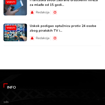
Francuska uvodi zabranu društvenih mreža
VIJESTI
za mlađe od 15 godi...
Redakcija
Uskok podigao optužnicu protiv 24 osobe
VIJESTI
zbog piratskih TV i...
Redakcija
INFO
sds