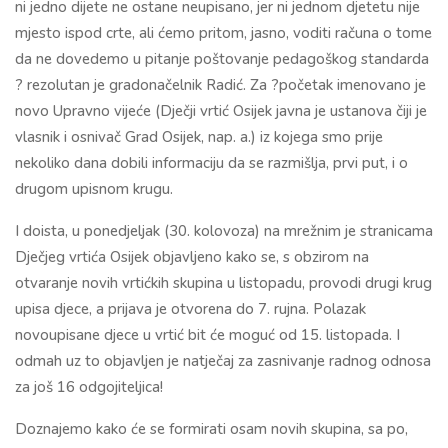
ni jedno dijete ne ostane neupisano, jer ni jednom djetetu nije
mjesto ispod crte, ali ćemo pritom, jasno, voditi računa o tome
da ne dovedemo u pitanje poštovanje pedagoškog standarda
? rezolutan je gradonačelnik Radić. Za ?početak imenovano je
novo Upravno vijeće (Dječji vrtić Osijek javna je ustanova čiji je
vlasnik i osnivač Grad Osijek, nap. a.) iz kojega smo prije
nekoliko dana dobili informaciju da se razmišlja, prvi put, i o
drugom upisnom krugu.
I doista, u ponedjeljak (30. kolovoza) na mrežnim je stranicama
Dječjeg vrtića Osijek objavljeno kako se, s obzirom na
otvaranje novih vrtićkih skupina u listopadu, provodi drugi krug
upisa djece, a prijava je otvorena do 7. rujna. Polazak
novoupisane djece u vrtić bit će moguć od 15. listopada. I
odmah uz to objavljen je natječaj za zasnivanje radnog odnosa
za još 16 odgojiteljica!
Doznajemo kako će se formirati osam novih skupina, sa po,