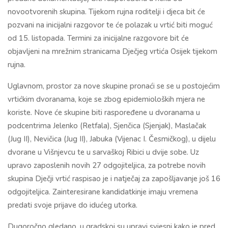
novootvorenih skupina. Tijekom rujna roditelji i djeca bit će
pozvani na inicijalni razgovor te će polazak u vrtić biti moguć
od 15. listopada. Termini za inicijalne razgovore bit će
objavljeni na mrežnim stranicama Dječjeg vrtića Osijek tijekom
rujna.
Uglavnom, prostor za nove skupine pronaći se se u postojećim
vrtićkim dvoranama, koje se zbog epidemioloških mjera ne
koriste. Nove će skupine biti raspoređene u dvoranama u
podcentrima Jelenko (Retfala), Sjenčica (Sjenjak), Maslačak
(Jug II), Nevičica (Jug II), Jabuka (Vijenac I. Česmičkog), u dijelu
dvorane u Višnjevcu te u sarvaškoj Ribici u dvije sobe. Uz
upravo zaposlenih novih 27 odgojiteljica, za potrebe novih
skupina Dječji vrtić raspisao je i natječaj za zapošljavanje još 16
odgojiteljica. Zainteresirane kandidatkinje imaju vremena
predati svoje prijave do idućeg utorka.
Dugoročno gledano, u gradskoj su upravi svjesni kako je pred