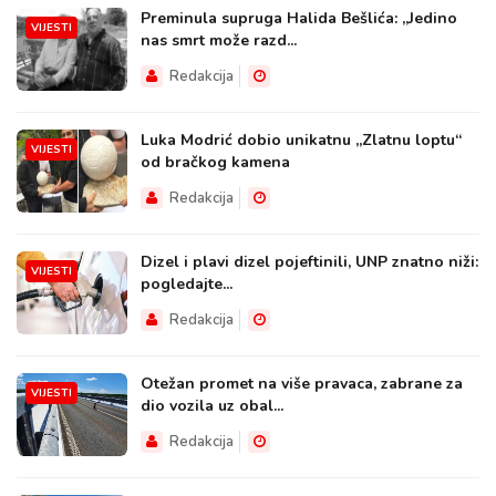
Preminula supruga Halida Bešlića: „Jedino
VIJESTI
nas smrt može razd...
Redakcija
Luka Modrić dobio unikatnu „Zlatnu loptu“
VIJESTI
od bračkog kamena
Redakcija
Dizel i plavi dizel pojeftinili, UNP znatno niži:
VIJESTI
pogledajte...
Redakcija
Otežan promet na više pravaca, zabrane za
VIJESTI
dio vozila uz obal...
Redakcija