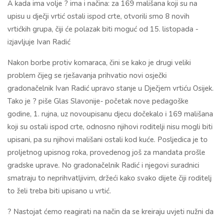
A kada ima volje ? ima i načina: za 169 mališana koji su na
upisu u dječji vrtić ostali ispod crte, otvorili smo 8 novih
vrtićkih grupa, čiji će polazak biti moguć od 15. listopada -
izjavljuje Ivan Radić
Nakon borbe protiv komaraca, čini se kako je drugi veliki
problem čijeg se rješavanja prihvatio novi osječki
gradonačelnik Ivan Radić upravo stanje u Dječjem vrtiću Osijek.
Tako je ? piše Glas Slavonije- početak nove pedagoške
godine, 1. rujna, uz novoupisanu djecu dočekalo i 169 mališana
koji su ostali ispod crte, odnosno njihovi roditelji nisu mogli biti
upisani, pa su njihovi mališani ostali kod kuće. Posljedica je to
proljetnog upisnog roka, provedenog još za mandata prošle
gradske uprave. No gradonačelnik Radić i njegovi suradnici
smatraju to neprihvatljivim, držeći kako svako dijete čiji roditelj
to želi treba biti upisano u vrtić.
? Nastojat ćemo reagirati na način da se kreiraju uvjeti nužni da