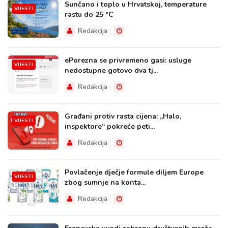
Sunčano i toplo u Hrvatskoj, temperature
VIJESTI
rastu do 25 °C
Redakcija
ePorezna se privremeno gasi: usluge
VIJESTI
nedostupne gotovo dva tj...
Redakcija
Građani protiv rasta cijena: „Halo,
VIJESTI
inspektore“ pokreće peti...
Redakcija
Povlačenje dječje formule diljem Europe
VIJESTI
zbog sumnje na konta...
Redakcija