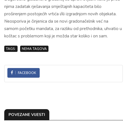
njima zadatak rješavanja smještajnih kapaciteta bilo
proširenjem postojećih vrtića i/ili izgradnjom novih objekata.
Neosporiva je činjenica da se novi gradonačelnik već na
samom početku mandata, za razliku od prethodnika, uhvatio u
koštac s problemom koji je možda star koliko i on sam.
TAGS:
NEMA TAGOVA
FACEBOOK
POVEZANE VIJESTI