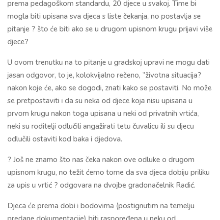
prema pedagoškom standardu, 20 djece u svakoj. Time bi
mogla biti upisana sva djeca s liste čekanja, no postavlja se
pitanje ? što će biti ako se u drugom upisnom krugu prijavi više
djece?
U ovom trenutku na to pitanje u gradskoj upravi ne mogu dati
jasan odgovor, to je, kolokvijalno rečeno, ”životna situacija?
nakon koje će, ako se dogodi, znati kako se postaviti. No može
se pretpostaviti i da su neka od djece koja nisu upisana u
prvom krugu nakon toga upisana u neki od privatnih vrtića,
neki su roditelji odlučili angažirati tetu čuvalicu ili su djecu
odlučili ostaviti kod baka i djedova.
? Još ne znamo što nas čeka nakon ove odluke o drugom
upisnom krugu, no težit ćemo tome da sva djeca dobiju priliku
za upis u vrtić ? odgovara na dvojbe gradonačelnik Radić.
Djeca će prema dobi i bodovima (postignutim na temelju
predane dokumentacije) biti raspoređena u neku od