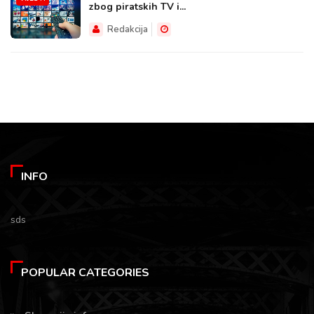
zbog piratskih TV i...
Redakcija
INFO
sds
POPULAR CATEGORIES