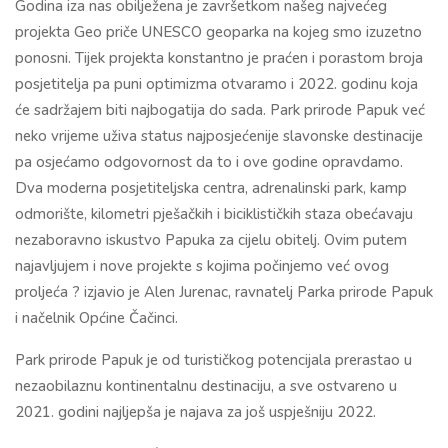
Godina iza nas obilježena je završetkom našeg najvećeg
projekta Geo priče UNESCO geoparka na kojeg smo izuzetno
ponosni. Tijek projekta konstantno je praćen i porastom broja
posjetitelja pa puni optimizma otvaramo i 2022. godinu koja
će sadržajem biti najbogatija do sada. Park prirode Papuk već
neko vrijeme uživa status najposjećenije slavonske destinacije
pa osjećamo odgovornost da to i ove godine opravdamo.
Dva moderna posjetiteljska centra, adrenalinski park, kamp
odmorište, kilometri pješačkih i biciklističkih staza obećavaju
nezaboravno iskustvo Papuka za cijelu obitelj. Ovim putem
najavljujem i nove projekte s kojima počinjemo već ovog
proljeća ? izjavio je Alen Jurenac, ravnatelj Parka prirode Papuk
i načelnik Općine Čačinci.
Park prirode Papuk je od turističkog potencijala prerastao u
nezaobilaznu kontinentalnu destinaciju, a sve ostvareno u
2021. godini najljepša je najava za još uspješniju 2022.