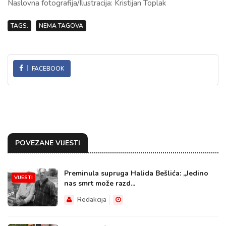
Naslovna fotografija/Ilustracija: Kristijan Toplak
TAGS:
NEMA TAGOVA
FACEBOOK
POVEZANE VIJESTI
Preminula supruga Halida Bešlića: „Jedino
VIJESTI
nas smrt može razd...
Redakcija