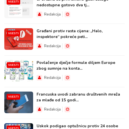
VIJESTI
nedostupne gotovo dva tj...
Redakcija
Građani protiv rasta cijena: „Halo,
VIJESTI
inspektore“ pokreće peti...
Redakcija
Povlačenje dječje formule diljem Europe
VIJESTI
zbog sumnje na konta...
Redakcija
Francuska uvodi zabranu društvenih mreža
VIJESTI
za mlađe od 15 godi...
Redakcija
Uskok podigao optužnicu protiv 24 osobe
VIJESTI