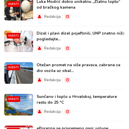
Luka Modrić dobio unikatnu „Zlatnu loptu“
VIJESTI
od bračkog kamena
Redakcija
Dizel i plavi dizel pojeftinili, UNP znatno niži:
VIJESTI
pogledajte...
Redakcija
Otežan promet na više pravaca, zabrane za
VIJESTI
dio vozila uz obal...
Redakcija
Sunčano i toplo u Hrvatskoj, temperature
VIJESTI
rastu do 25 °C
Redakcija
ePorezna se privremeno gasi: usluge