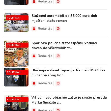
Redakcija
Službeni automobil od 35.000 eura dok
POLITIKA I
mještani stežu remen
DRUŠTVO
Redakcija
Spor oko poučne staze Općinu Vodinci
POLITIKA I
doveo do višestrukih tr...
DRUŠTVO
Redakcija
Uhićenja u devet županija: Na meti USKOK-a
POLITIKA I
35 osoba zbog kor...
DRUŠTVO
Redakcija
Vrhovni sud objasnio zašto je srušio presudu
POLITIKA I
Marku Smažilu z...
DRUŠTVO
Redakcija