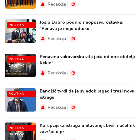
Redakcija
Josip Dabro podnio neopozivu ostavku:
POLITIKA I
“Penava je moju odluku...
DRUŠTVO
Redakcija
Penavina vukovarska vila jača od one obitelji
POLITIKA I
Kekin!
DRUŠTVO
Redakcija
Banožić tvrdi da je svjedok lagao i traži novu
POLITIKA I
istragu
DRUŠTVO
Redakcija
Korupcijska istraga u Slavoniji: bivši načelnik
POLITIKA I
završio u pr...
DRUŠTVO