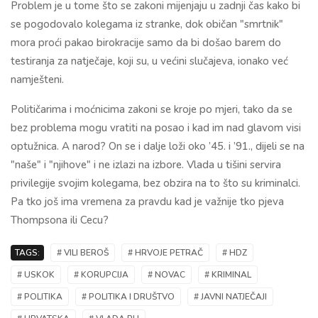
Problem je u tome što se zakoni mijenjaju u zadnji čas kako bi
se pogodovalo kolegama iz stranke, dok običan "smrtnik"
mora proći pakao birokracije samo da bi došao barem do
testiranja za natječaje, koji su, u većini slučajeva, ionako već
namješteni.
Političarima i moćnicima zakoni se kroje po mjeri, tako da se
bez problema mogu vratiti na posao i kad im nad glavom visi
optužnica. A narod? On se i dalje loži oko ’45. i ’91., dijeli se na
"naše" i "njihove" i ne izlazi na izbore. Vlada u tišini servira
privilegije svojim kolegama, bez obzira na to što su kriminalci.
Pa tko još ima vremena za pravdu kad je važnije tko pjeva
Thompsona ili Cecu?
TAGS:
# VILI BEROŠ
# HRVOJE PETRAČ
# HDZ
# USKOK
# KORUPCIJA
# NOVAC
# KRIMINAL
# POLITIKA
# POLITIKA I DRUŠTVO
# JAVNI NATJEČAJI