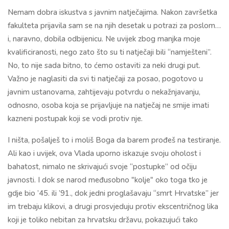
Nemam dobra iskustva s javnim natječajima. Nakon završetka
fakulteta prijavila sam se na njih desetak u potrazi za poslom…
i, naravno, dobila odbijenicu. Ne uvijek zbog manjka moje
kvalificiranosti, nego zato što su ti natječaji bili “namješteni”.
No, to nije sada bitno, to ćemo ostaviti za neki drugi put.
Važno je naglasiti da svi ti natječaji za posao, pogotovo u
javnim ustanovama, zahtijevaju potvrdu o nekažnjavanju,
odnosno, osoba koja se prijavljuje na natječaj ne smije imati
kazneni postupak koji se vodi protiv nje.
I ništa, pošalješ to i moliš Boga da barem prođeš na testiranje.
Ali kao i uvijek, ova Vlada uporno iskazuje svoju oholost i
bahatost, nimalo ne skrivajući svoje “postupke” od očiju
javnosti. I dok se narod međusobno "kolje" oko toga tko je
gdje bio ’45. ili ’91., dok jedni proglašavaju “smrt Hrvatske” jer
im trebaju klikovi, a drugi prosvjeduju protiv ekscentričnog lika
koji je toliko nebitan za hrvatsku državu, pokazujući tako