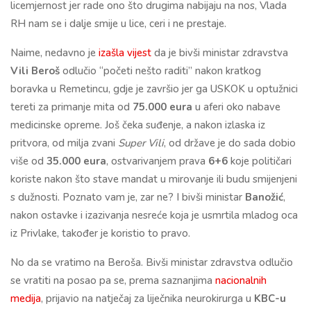
licemjernost jer rade ono što drugima nabijaju na nos, Vlada
RH nam se i dalje smije u lice, ceri i ne prestaje.
Naime, nedavno je
izašla vijest
da je bivši ministar zdravstva
Vili Beroš
odlučio “početi nešto raditi” nakon kratkog
boravka u Remetincu, gdje je završio jer ga USKOK u optužnici
tereti za primanje mita od
75.000 eura
u aferi oko nabave
medicinske opreme. Još čeka suđenje, a nakon izlaska iz
pritvora, od milja zvani
Super Vili
, od države je do sada dobio
više od
35.000 eura
, ostvarivanjem prava
6+6
koje političari
koriste nakon što stave mandat u mirovanje ili budu smijenjeni
s dužnosti. Poznato vam je, zar ne? I bivši ministar
Banožić
,
nakon ostavke i izazivanja nesreće koja je usmrtila mladog oca
iz Privlake, također je koristio to pravo.
No da se vratimo na Beroša. Bivši ministar zdravstva odlučio
se vratiti na posao pa se, prema saznanjima
nacionalnih
medija
, prijavio na natječaj za liječnika neurokirurga u
KBC-u