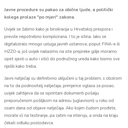
Javne procedure su pakao za obične ljude, a politički
kolege prolaze "po mjeri" zakona.
Uvijek se žalimo kako je birokracija u Hrvatskoj prespora i
previše nepotrebno komplicirana. I to je istina. Iako se
digitaliziralo mnogo usluga javnih ustanova, poput FINA-e ili
HZZO-a, još uvijek nailazimo na iste prepreke gdje moramo
opet sjesti u auto i otići do područnog ureda kako bismo sve
riješili kako treba.
Javni natječaji su definitivno uključeni u taj problem, s obzirom
na to da podnositelj natječaja, primjerice oglasa za posao,
uvijek zahtijeva da se isprintani dokumenti pošalju
preporučenom pošiljkom na adresu (uglavnom) u roku od
osam dana od objave natječaja. Ako kojim čudom prođete,
morate ići na testiranje, pa zatim na intervju, a onda na kraju
čekati odluku poslodavca.