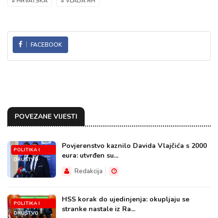
# HRVATSKA
# VLADA RH
FACEBOOK
POVEZANE VIJESTI
Povjerenstvo kaznilo Davida Vlajčića s 2000
POLITIKA I
eura: utvrđen su...
DRUŠTVO
Redakcija
HSS korak do ujedinjenja: okupljaju se
POLITIKA I
stranke nastale iz Ra...
DRUŠTVO