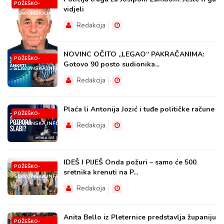
POŽEŠKO-
vidjeli
SLAVONSKA.INFO
Redakcija
NOVINC OČITO „LEGAO“ PAKRAČANIMA:
POŽEŠKO-
Gotovo 90 posto sudionika...
SLAVONSKA.INFO
Redakcija
Plaća li Antonija Jozić i tuđe političke račune
POŽEŠKO-
SLAVONSKA.INFO
Redakcija
IDEŠ I PIJEŠ Onda požuri – samo će 500
POŽEŠKO-
sretnika krenuti na P...
SLAVONSKA.INFO
Redakcija
Anita Bello iz Pleternice predstavlja županiju
POŽEŠKO-