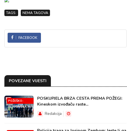
TAGS:
NEMA TAGOVA
FACEBOOK
POVEZANE VIJESTI
POSKUPJELA BRZA CESTA PREMA POŽEGI:
POŽEŠKO-
Kineskom izvođaču raste...
SLAVONSKA.INFO
Redakcija
Policija traga za Josipom Zambom: Jeste li ga