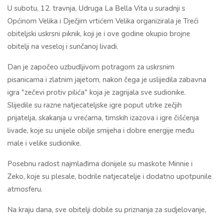
U subotu, 12. travnja, Udruga La Bella Vita u suradnji s
Općinom Velika i Dječjim vrtićem Velika organizirala je Treći
obiteljski uskrsni piknik, koji je i ove godine okupio brojne
obitelji na veseloj i sunčanoj livadi.
Dan je započeo uzbudljivom potragom za uskrsnim
pisanicama i zlatnim jajetom, nakon čega je uslijedila zabavna
igra "zečevi protiv pilića" koja je zagrijala sve sudionike.
Slijedile su razne natjecateljske igre poput utrke zečjih
prijatelja, skakanja u vrećama, timskih izazova i igre čišćenja
livade, koje su unijele obilje smijeha i dobre energije među
male i velike sudionike.
Posebnu radost najmlađima donijele su maskote Minnie i
Zeko, koje su plesale, bodrile natjecatelje i dodatno upotpunile
atmosferu.
Na kraju dana, sve obitelji dobile su priznanja za sudjelovanje,