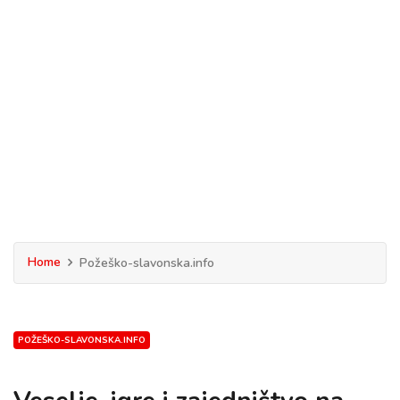
Home
Požeško-slavonska.info
POŽEŠKO-SLAVONSKA.INFO