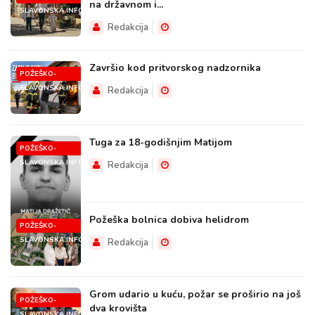
na državnom i...
SLAVONSKA.INFO
Redakcija
Završio kod pritvorskog nadzornika
POŽEŠKO-
SLAVONSKA.INFO
Redakcija
Tuga za 18-godišnjim Matijom
POŽEŠKO-
SLAVONSKA.INFO
Redakcija
Požeška bolnica dobiva helidrom
POŽEŠKO-
SLAVONSKA.INFO
Redakcija
Grom udario u kuću, požar se proširio na još
POŽEŠKO-
dva krovišta
SLAVONSKA.INFO