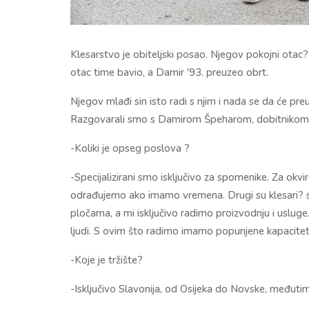
Klesarstvo je obiteljski posao. Njegov pokojni otac?
otac time bavio, a Damir '93. preuzeo obrt.
Njegov mlađi sin isto radi s njim i nada se da će preu
Razgovarali smo s Damirom Špeharom, dobitnikom n
-Koliki je opseg poslova ?
-Specijalizirani smo isključivo za spomenike. Za okvi
odrađujemo ako imamo vremena. Drugi su klesari? spe
pločama, a mi isključivo radimo proizvodnju i uslu
ljudi. S ovim što radimo imamo popunjene kapacitet
-Koje je tržište?
-Isključivo Slavonija, od Osijeka do Novske, međutim 