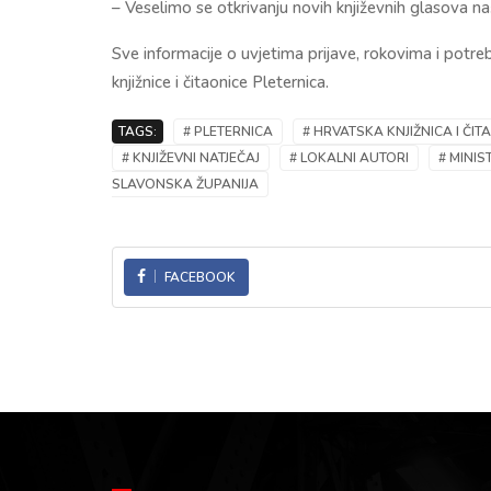
– Veselimo se otkrivanju novih književnih glasova naš
Sve informacije o uvjetima prijave, rokovima i potr
knjižnice i čitaonice Pleternica.
TAGS:
# PLETERNICA
# HRVATSKA KNJIŽNICA I ČI
# KNJIŽEVNI NATJEČAJ
# LOKALNI AUTORI
# MINIS
SLAVONSKA ŽUPANIJA
FACEBOOK