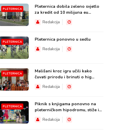
Pleternica dobila zeleno svjetlo
PLETERNICA
za kredit od 10 milijuna eu...
Redakcija
Pleternica ponovno u sedlu
PLETERNICA
Redakcija
Mališani kroz igru učili kako
PLETERNICA
čuvati prirodu i brinuti o hig...
Redakcija
Piknik s knjigama ponovno na
PLETERNICA
pleterničkom hipodromu, stiže i...
Redakcija