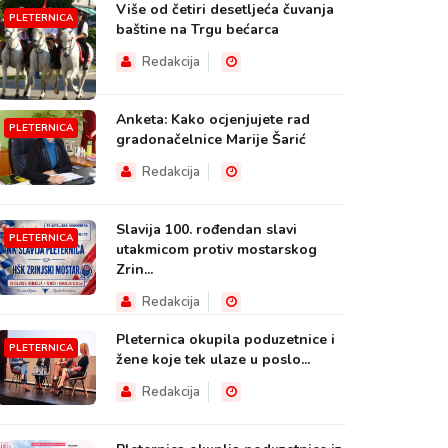
Više od četiri desetljeća čuvanja
PLETERNICA
baštine na Trgu bećarca
Redakcija
Anketa: Kako ocjenjujete rad
PLETERNICA
gradonačelnice Marije Šarić
Redakcija
Slavija 100. rođendan slavi
PLETERNICA
utakmicom protiv mostarskog
Zrin...
Redakcija
Pleternica okupila poduzetnice i
PLETERNICA
žene koje tek ulaze u poslo...
Redakcija