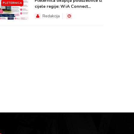
Pleternica okuplja poduzetnice iz
PLETERNICA
cijele regije: WiA Connect...
Redakcija