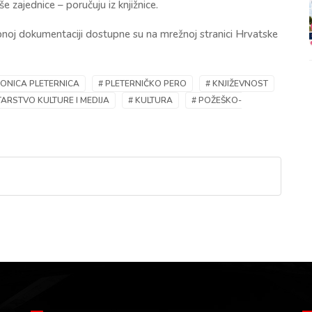
e zajednice – poručuju iz knjižnice.
ebnoj dokumentaciji dostupne su na mrežnoj stranici Hrvatske
TAONICA PLETERNICA
# PLETERNIČKO PERO
# KNJIŽEVNOST
TARSTVO KULTURE I MEDIJA
# KULTURA
# POŽEŠKO-