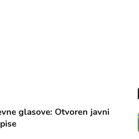
ževne glasove: Otvoren javni
pise