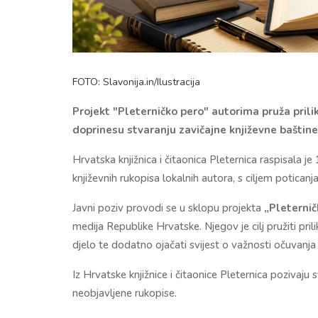
FOTO: Slavonija.in/Ilustracija
Projekt "Pleterničko pero" autorima pruža prilik
doprinesu stvaranju zavičajne književne baštine
Hrvatska knjižnica i čitaonica Pleternica raspisala je
književnih rukopisa lokalnih autora, s ciljem poticanj
Javni poziv provodi se u sklopu projekta
„Pleternič
medija Republike Hrvatske. Njegov je cilj pružiti pri
djelo te dodatno ojačati svijest o važnosti očuvanja 
Iz Hrvatske knjižnice i čitaonice Pleternica pozivaju s
neobjavljene rukopise.