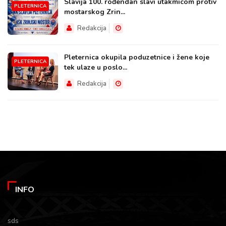
Slavija 100. rođendan slavi utakmicom protiv
PLETERNICA
mostarskog Zrin...
Redakcija
Pleternica okupila poduzetnice i žene koje
PLETERNICA
tek ulaze u poslo...
Redakcija
INFO
sds