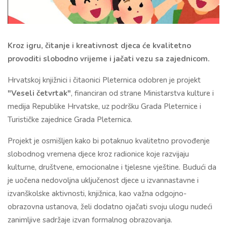
Kroz igru, čitanje i kreativnost djeca će kvalitetno
provoditi slobodno vrijeme i jačati vezu sa zajednicom.
Hrvatskoj knjižnici i čitaonici Pleternica odobren je projekt
"Veseli četvrtak"
, financiran od strane Ministarstva kulture i
medija Republike Hrvatske, uz podršku Grada Pleternice i
Turističke zajednice Grada Pleternica.
Projekt je osmišljen kako bi potaknuo kvalitetno provođenje
slobodnog vremena djece kroz radionice koje razvijaju
kulturne, društvene, emocionalne i tjelesne vještine. Budući da
je uočena nedovoljna uključenost djece u izvannastavne i
izvanškolske aktivnosti, knjižnica, kao važna odgojno-
obrazovna ustanova, želi dodatno ojačati svoju ulogu nudeći
zanimljive sadržaje izvan formalnog obrazovanja.