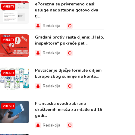
ePorezna se privremeno gasi:
VIJESTI
usluge nedostupne gotovo dva
tj...
Redakcija
Građani protiv rasta cijena: „Halo,
VIJESTI
inspektore“ pokreće peti...
Redakcija
Povlačenje dječje formule diljem
VIJESTI
Europe zbog sumnje na konta...
Redakcija
Francuska uvodi zabranu
VIJESTI
društvenih mreža za mlađe od 15
godi...
Redakcija