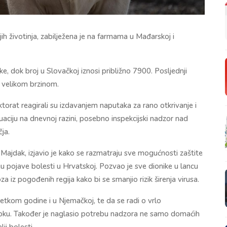
jih životinja, zabilježena je na farmama u Mađarskoj i
, dok broj u Slovačkoj iznosi približno 7900. Posljednji
ri velikom brzinom.
torat reagirali su izdavanjem naputaka za rano otkrivanje i
tuaciju na dnevnoj razini, posebno inspekcijski nadzor nad
ja.
 Majdak, izjavio je kako se razmatraju sve mogućnosti zaštite
u pojave bolesti u Hrvatskoj. Pozvao je sve dionike u lancu
 iz pogođenih regija kako bi se smanjio rizik širenja virusa.
etkom godine i u Njemačkoj, te da se radi o vrlo
stoku. Također je naglasio potrebu nadzora ne samo domaćih
lji bolesti.