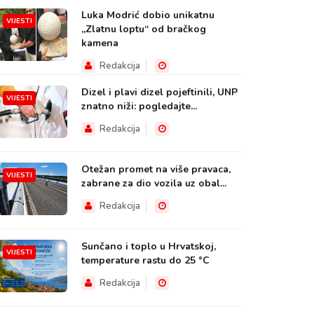
Luka Modrić dobio unikatnu
VIJESTI
„Zlatnu loptu“ od bračkog
kamena
Redakcija
Dizel i plavi dizel pojeftinili, UNP
VIJESTI
znatno niži: pogledajte...
Redakcija
Otežan promet na više pravaca,
VIJESTI
zabrane za dio vozila uz obal...
Redakcija
Sunčano i toplo u Hrvatskoj,
VIJESTI
temperature rastu do 25 °C
Redakcija