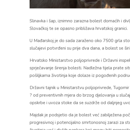
Slinavka i šap, iznimno zarazna bolest domaćih i divl
Slovačkoj te se opasno približava hrvatskoj granici.
U Mađarskoj je do sada zaraženo oko 7500 grla stoke
slučajevi potvrđeni su prije dva dana, a bolest se ši
Hrvatsko Ministarstvo poljoprivrede i Državni inspek
sprječavanje širenja bolesti. Nadležna tijela prate si
pošiljkama životinja koje dolaze iz pogođenih područ
Državni tajnik u Ministarstvu poljoprivrede, Tugomir
? od preventivnih mjera do brzog djelovanja u slučaj
opskrbe i uvoza stoke da se suzdrže od daljnjeg uvoza
Majdak je podsjetio da je bolest već zabilježena poč
progresivnoj i potencijalno smrtonosnoj zarazi za 
životinja već i divljih papkara koji mogu biti prenosite