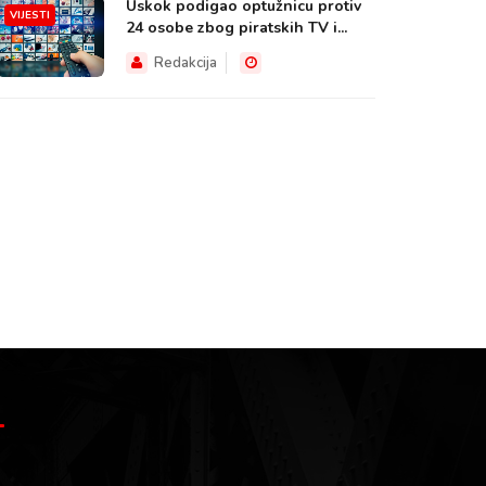
Uskok podigao optužnicu protiv
VIJESTI
24 osobe zbog piratskih TV i...
Redakcija