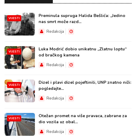
Preminula supruga Halida Bešlića: „Jedino
VIJESTI
nas smrt može razd...
Redakcija
Luka Modrić dobio unikatnu „Zlatnu loptu“
VIJESTI
od bračkog kamena
Redakcija
Dizel i plavi dizel pojeftinili, UNP znatno niži:
VIJESTI
pogledajte...
Redakcija
Otežan promet na više pravaca, zabrane za
VIJESTI
dio vozila uz obal...
Redakcija