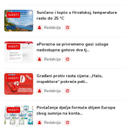
Sunčano i toplo u Hrvatskoj, temperature
VIJESTI
rastu do 25 °C
Redakcija
ePorezna se privremeno gasi: usluge
VIJESTI
nedostupne gotovo dva tj...
Redakcija
Građani protiv rasta cijena: „Halo,
VIJESTI
inspektore“ pokreće peti...
Redakcija
Povlačenje dječje formule diljem Europe
VIJESTI
zbog sumnje na konta...
Redakcija