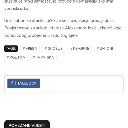
država će moći samostalno provoditi komasaciju ako ima
većinski udio.
Uoči saborske stanke, očekuje se i razrješenje predsjednice
Povjerenstva za sukob interesa Aleksandre Jozić Ileković, koja
odlazi zbog problema u radu tog tijela.
TAGS:
# VIJESTI
# GROBLJE
# REFORME
# ZAKONI
# POLITIKA
# HRVATSKA
FACEBOOK
POVEZANE VIJESTI