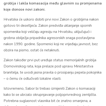
groblja i lakša komasacija među glavnim su promjenama
koje donose novi zakoni.
Hrvatska će uskoro dobiti prvi novi Zakon o grobljima nakon
gotovo tri desetljeća. Zakon predviđa uklanjanje spornih
spomenika koji veličaju agresiju na Hrvatsku, uključujući i
grobna obilježja pripadnika agresorskih snaga postavljena
nakon 1990. godine. Spomenici koji ne vrijeđaju javnost, bez
obzira na pismo, ostat će netaknuti.
Zakon također prvi put uređuje status memorijalnih groblja
Domovinskog rata, koja prelaze pod upravu Ministarstva
branitelja, te uvodi jasna pravila o prosipanju pepela pokojnika
– o čemu će odlučivati lokalne vlasti.
Istovremeno, Sabor bi trebao izmijeniti Zakon o komasaciji
kako bi se ubrzalo okrupnjavanje poljoprivrednog zemljišta.
Potrebna suglasnost vlasnika bit će znatno smanjena, a