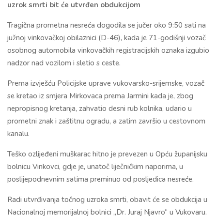
uzrok smrti bit će utvrđen obdukcijom
Tragična prometna nesreća dogodila se jučer oko 9:50 sati na
južnoj vinkovačkoj obilaznici (D-46), kada je 71-godišnji vozač
osobnog automobila vinkovačkih registracijskih oznaka izgubio
nadzor nad vozilom i sletio s ceste.
Prema izvješću Policijske uprave vukovarsko-srijemske, vozač
se kretao iz smjera Mirkovaca prema Jarmini kada je, zbog
nepropisnog kretanja, zahvatio desni rub kolnika, udario u
prometni znak i zaštitnu ogradu, a zatim završio u cestovnom
kanalu.
Teško ozlijeđeni muškarac hitno je prevezen u Opću županijsku
bolnicu Vinkovci, gdje je, unatoč liječničkim naporima, u
poslijepodnevnim satima preminuo od posljedica nesreće.
Radi utvrđivanja točnog uzroka smrti, obavit će se obdukcija u
Nacionalnoj memorijalnoj bolnici „Dr. Juraj Njavro“ u Vukovaru.