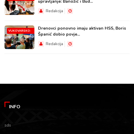
upravljanje: Banožić i Bud...
SRIJEMSKA.INFO
Redakcija
Drenovci ponovno imaju aktivan HSS, Boris
VUKOVARSKO-
Španić dobio povje...
SRIJEMSKA.INFO
Redakcija
INFO
sds