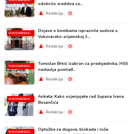
VUKOVARSKO-
odobrilo sredstva za...
SRIJEMSKA.INFO
Redakcija
Dojave o bombama ispraznile sudove u
VUKOVARSKO-
Vukovarsko-srijemskoj ž...
SRIJEMSKA.INFO
Redakcija
Tomislav Brkić izabran za predsjednika, HSS
VUKOVARSKO-
nastavlja pomlađ...
SRIJEMSKA.INFO
Redakcija
Anketa: Kako ocjenjujete rad župana Ivana
VUKOVARSKO-
Bosančića
SRIJEMSKA.INFO
Redakcija
Optužbe za dugove, blokade i loše
VUKOVARSKO-