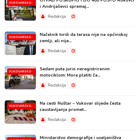
OTPAD POSKUPIO I DO 400 POSTO Rokovci
VUKOVARSKO-
i Andrijaševci spremaj...
SRIJEMSKA.INFO
Redakcija
Načelnik tvrdi da terasa nije na općinskoj
VUKOVARSKO-
zemlji, ali nije...
SRIJEMSKA.INFO
Redakcija
Sedam puta jurio neregistriranim
VUKOVARSKO-
motociklom: Mora platiti ča...
SRIJEMSKA.INFO
Redakcija
Na cesti Nuštar – Vukovar slijede česta
VUKOVARSKO-
zaustavljanja promet...
SRIJEMSKA.INFO
Redakcija
Ministarstvo demografije i useljeništva