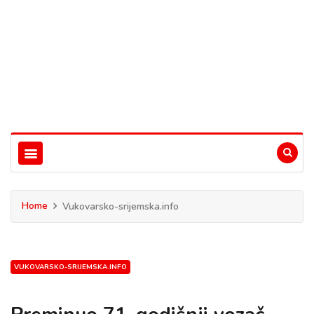
Home
Vukovarsko-srijemska.info
VUKOVARSKO-SRIJEMSKA.INFO