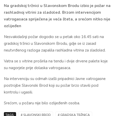
Na gradskoj tržnici u Slavonskom Brodu izbio je požar na
rashladnoj vitrini za sladoled. Brzom intervencijom
vatrogasaca spriječena je veća šteta, a srećom nitko nije
ozlijeđen
Nesvakidašnji požar dogodio se u petak oko 16.45 sati na
gradskoj tržnici u Slavonskom Brodu, gdje se iz zasad
neutvrđenog razloga zapalila rashladna vitrina za sladoled.
Vatra se s vitrine proširila na tendu i dvije drvene palete koje
su nagorjele prije dolaska vatrogasaca.
Na intervenciju su odmah izašli pripadnici Javne vatrogasne
postrojbe Slavonski Brod koji su požar brzo stavili pod
kontrolu i ugasili.
Srećom, u požaru nije bilo ozlijeđenih osoba.
TAGS:
# SLAVONSKI BROD
# GRADSKA TRŽNICA