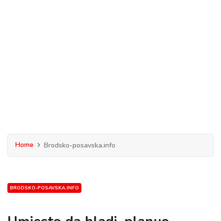
Home
Brodsko-posavska.info
BRODSKO-POSAVSKA.INFO