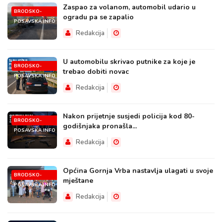
Zaspao za volanom, automobil udario u
BRODSKO-
ogradu pa se zapalio
POSAVSKA.INFO
Redakcija
U automobilu skrivao putnike za koje je
BRODSKO-
trebao dobiti novac
POSAVSKA.INFO
Redakcija
Nakon prijetnje susjedi policija kod 80-
BRODSKO-
godišnjaka pronašla...
POSAVSKA.INFO
Redakcija
Općina Gornja Vrba nastavlja ulagati u svoje
BRODSKO-
mještane
POSAVSKA.INFO
Redakcija