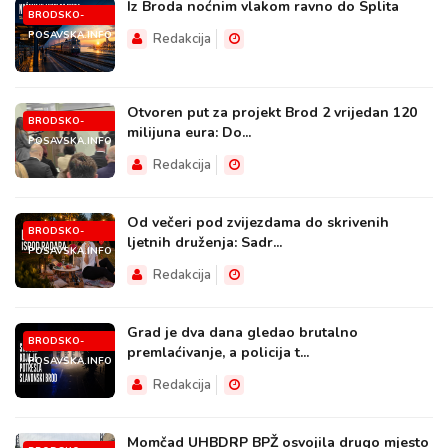
Iz Broda noćnim vlakom ravno do Splita
BRODSKO-
POSAVSKA.INFO
Redakcija
Otvoren put za projekt Brod 2 vrijedan 120
BRODSKO-
milijuna eura: Do...
POSAVSKA.INFO
Redakcija
Od večeri pod zvijezdama do skrivenih
BRODSKO-
ljetnih druženja: Sadr...
POSAVSKA.INFO
Redakcija
Grad je dva dana gledao brutalno
BRODSKO-
premlaćivanje, a policija t...
POSAVSKA.INFO
Redakcija
Momčad UHBDRP BPŽ osvojila drugo mjesto