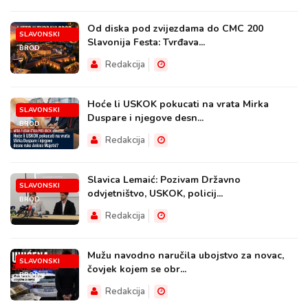
Od diska pod zvijezdama do CMC 200
SLAVONSKI
Slavonija Festa: Tvrđava...
BROD
Redakcija
Hoće li USKOK pokucati na vrata Mirka
SLAVONSKI
Duspare i njegove desn...
BROD
Redakcija
Slavica Lemaić: Pozivam Državno
SLAVONSKI
odvjetništvo, USKOK, policij...
BROD
Redakcija
Mužu navodno naručila ubojstvo za novac,
SLAVONSKI
čovjek kojem se obr...
BROD
Redakcija