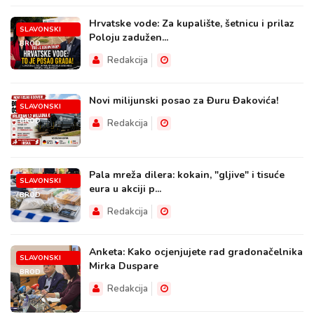
Hrvatske vode: Za kupalište, šetnicu i prilaz
SLAVONSKI
Poloju zadužen...
BROD
Redakcija
Novi milijunski posao za Đuru Đakovića!
SLAVONSKI
BROD
Redakcija
Pala mreža dilera: kokain, "gljive" i tisuće
SLAVONSKI
eura u akciji p...
BROD
Redakcija
Anketa: Kako ocjenjujete rad gradonačelnika
SLAVONSKI
Mirka Duspare
BROD
Redakcija