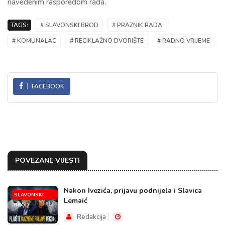
navedenim rasporedom rada.
TAGS:
# SLAVONSKI BROD
# PRAZNIK RADA
# KOMUNALAC
# RECIKLAŽNO DVORIŠTE
# RADNO VRIJEME
FACEBOOK
POVEZANE VIJESTI
Nakon Ivezića, prijavu podnijela i Slavica
SLAVONSKI
Lemaić
BROD
Redakcija