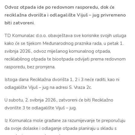
Odvoz otpada ide po redovnom rasporedu, dok će
reciklažna dvorišta i odlagalište Vijuš – jug privremeno
biti zatvoreni
.
TD Komunalac d.o.o. obavještava sve korisnike svojih usluga
kako će se tijekom Međunarodnog praznika rada, u petak 1.
svibnja 2026., odvoz miješanog komunalnog otpada,
reciklabilnog otpada te biootpada odvijati prema redovnom
rasporedu, bez promjena.
Istoga dana Reciklažna dvorišta 1, 2 i 3 neće raditi, kao ni
odlagalište Vijuš – jug na adresi S. Vraza 2c.
U subotu, 2. svibnja 2026., zatvoreni će biti Reciklažno
dvorište 3 te odlagalište Vijuš – jug.
Iz Komunalca mole građane za razumijevanje te preporučuju
da svoje dolaske i odlaganje otpada planiraju u skladu s