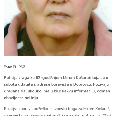
Foto: PU PSŽ
Policija traga za 62-godišnjom Mirom Košarač koja se u
subotu udaljila s adrese boravišta u Dobrovcu. Pozivaju
građane da, ukoliko imaju bilo kakvu informaciju, odmah
obavijeste policiju
Policijska uprava požeško-slavonska traga za Mirom Košarač,
čiji je nestanak prijavljen nakon što se u subotu, 4. srpnja 2026.