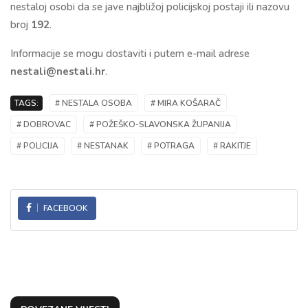
nestaloj osobi da se jave najbližoj policijskoj postaji ili nazovu
broj
192
.
Informacije se mogu dostaviti i putem e-mail adrese
nestali@nestali.hr
.
TAGS:
# NESTALA OSOBA
# MIRA KOŠARAČ
# DOBROVAC
# POŽEŠKO-SLAVONSKA ŽUPANIJA
# POLICIJA
# NESTANAK
# POTRAGA
# RAKITJE
FACEBOOK