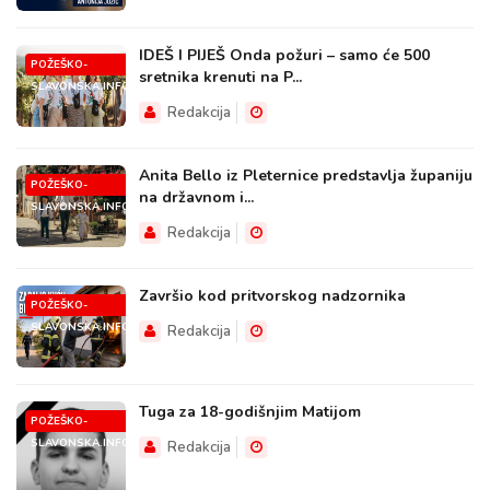
IDEŠ I PIJEŠ Onda požuri – samo će 500
POŽEŠKO-
sretnika krenuti na P...
SLAVONSKA.INFO
Redakcija
Anita Bello iz Pleternice predstavlja županiju
POŽEŠKO-
na državnom i...
SLAVONSKA.INFO
Redakcija
Završio kod pritvorskog nadzornika
POŽEŠKO-
SLAVONSKA.INFO
Redakcija
Tuga za 18-godišnjim Matijom
POŽEŠKO-
SLAVONSKA.INFO
Redakcija