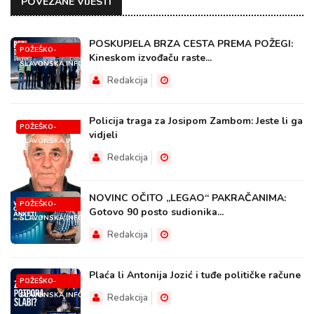
POVEZANE VIJESTI
POSKUPJELA BRZA CESTA PREMA POŽEGI:
POŽEŠKO-
Kineskom izvođaču raste...
SLAVONSKA.INFO
Redakcija
Policija traga za Josipom Zambom: Jeste li ga
POŽEŠKO-
vidjeli
SLAVONSKA.INFO
Redakcija
NOVINC OČITO „LEGAO“ PAKRAČANIMA:
POŽEŠKO-
Gotovo 90 posto sudionika...
SLAVONSKA.INFO
Redakcija
Plaća li Antonija Jozić i tuđe političke račune
POŽEŠKO-
SLAVONSKA.INFO
Redakcija