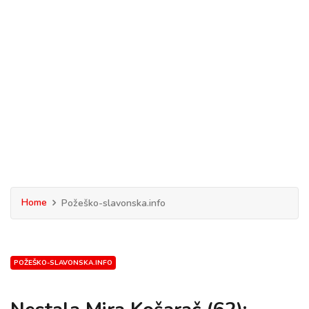
Home
Požeško-slavonska.info
POŽEŠKO-SLAVONSKA.INFO