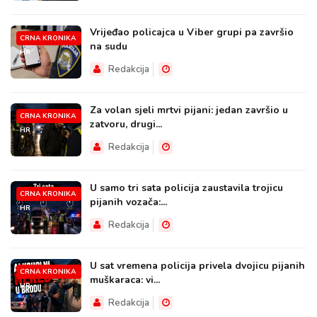
Vrijeđao policajca u Viber grupi pa završio
CRNA KRONIKA
na sudu
HR
Redakcija
Za volan sjeli mrtvi pijani: jedan završio u
CRNA KRONIKA
zatvoru, drugi...
HR
Redakcija
U samo tri sata policija zaustavila trojicu
CRNA KRONIKA
pijanih vozača:...
HR
Redakcija
U sat vremena policija privela dvojicu pijanih
CRNA KRONIKA
muškaraca: vi...
HR
Redakcija