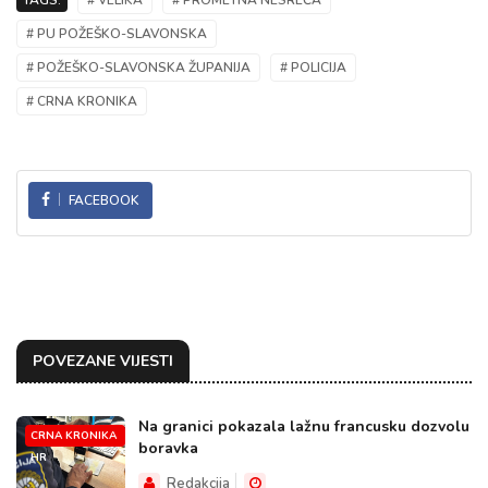
TAGS:
# VELIKA
# PROMETNA NESREĆA
# PU POŽEŠKO-SLAVONSKA
# POŽEŠKO-SLAVONSKA ŽUPANIJA
# POLICIJA
# CRNA KRONIKA
FACEBOOK
POVEZANE VIJESTI
Na granici pokazala lažnu francusku dozvolu
CRNA KRONIKA
boravka
HR
Redakcija