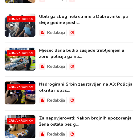
Ubili ga zbog nekretnine u Dubrovniku, pa
CRNA KRONIKA
dvije godine posli...
HR
Redakcija
Mjesec dana budio susjede trubljenjem u
CRNA KRONIKA
zoru, policija ga na...
HR
Redakcija
Nadrogirani Srbin zaustavljen na A3: Policija
CRNA KRONIKA
otkrila i opas...
HR
Redakcija
Za nepovjerovati: Nakon brojnih upozorenja
CRNA KRONIKA
žena ostala bez g...
HR
Redakcija