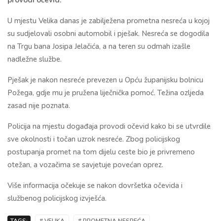
provodi očevid.
U mjestu Velika danas je zabilježena prometna nesreća u kojoj
su sudjelovali osobni automobil i pješak. Nesreća se dogodila
na Trgu bana Josipa Jelačića, a na teren su odmah izašle
nadležne službe.
Pješak je nakon nesreće prevezen u Opću županijsku bolnicu
Požega, gdje mu je pružena liječnička pomoć. Težina ozljeda
zasad nije poznata.
Policija na mjestu događaja provodi očevid kako bi se utvrdile
sve okolnosti i točan uzrok nesreće. Zbog policijskog
postupanja promet na tom dijelu ceste bio je privremeno
otežan, a vozačima se savjetuje povećan oprez.
Više informacija očekuje se nakon dovršetka očevida i
službenog policijskog izvješća.