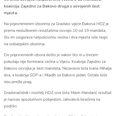
koalicija Zajedno za Đakovo druga s osvojenih šest
mjesta.
Na prijevremenim izborima za Gradsko vijeće Đakova HDZ je
prema neslužbenim rezultatima osvojio 10 od 19 mandata,
što im osigurava natpolovičnu većinu i dva mjesta više nego
na svibanjskim izborima.
Do prijevremenih izbora došlo je nakon što ni u trećem
pokušaju nije formirana većina u Vijeću. Koalicija Zajedno za
Đakovo osvojila je šest mandata, Nezavisna lista Ivana Mihalja
dva, a koalicija SDP-a i Mladih za Đakovo jedan. Ostale liste
nisu prešle prag.
Gradonačelnik i nositelj HDZ-ove liste Marin Mandarić rezultat
je nazvao apsolutnom pobjedom, zahvalivši biračima na
podršci.