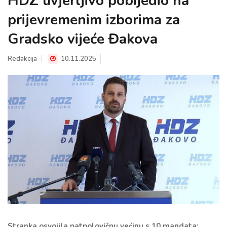
HDZ uvjerljivo pobijedio na
prijevremenim izborima za
Gradsko vijeće Đakova
Redakcija
10.11.2025
Stranka osvojila natpolovičnu većinu s 10 mandata;