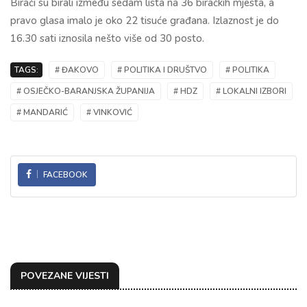
Birači su birali između sedam lista na 36 biračkih mjesta, a
pravo glasa imalo je oko 22 tisuće građana. Izlaznost je do
16.30 sati iznosila nešto više od 30 posto.
TAGS:
# ĐAKOVO
# POLITIKA I DRUŠTVO
# POLITIKA
# OSJEČKO-BARANJSKA ŽUPANIJA
# HDZ
# LOKALNI IZBORI
# MANDARIĆ
# VINKOVIĆ
FACEBOOK
POVEZANE VIJESTI