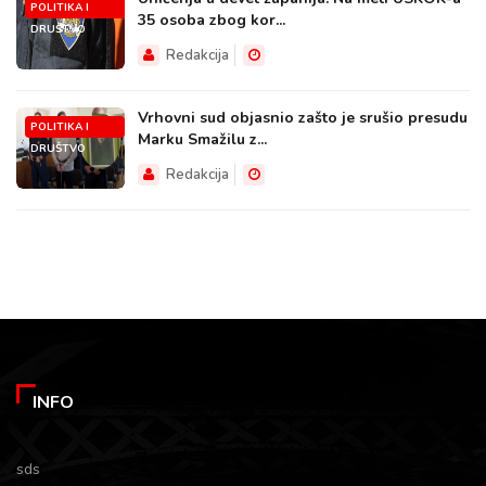
POLITIKA I
35 osoba zbog kor...
DRUŠTVO
Redakcija
Vrhovni sud objasnio zašto je srušio presudu
POLITIKA I
Marku Smažilu z...
DRUŠTVO
Redakcija
INFO
sds