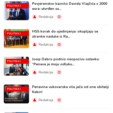
Povjerenstvo kaznilo Davida Vlajčića s 2000
POLITIKA I
eura: utvrđen su...
DRUŠTVO
Redakcija
HSS korak do ujedinjenja: okupljaju se
POLITIKA I
stranke nastale iz Ra...
DRUŠTVO
Redakcija
Josip Dabro podnio neopozivu ostavku:
POLITIKA I
“Penava je moju odluku...
DRUŠTVO
Redakcija
Penavina vukovarska vila jača od one obitelji
POLITIKA I
Kekin!
DRUŠTVO
Redakcija