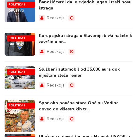
Banožić tvrdi da je svjedok lagao i traži novu
POLITIKA I
istragu
DRUŠTVO
Redakcija
Korupcijska istraga u Slavoniji: bivši načelnik
POLITIKA I
završio u pr...
DRUŠTVO
Redakcija
Službeni automobil od 35.000 eura dok
POLITIKA I
mještani stežu remen
DRUŠTVO
Redakcija
Spor oko poučne staze Općinu Vodinci
POLITIKA I
doveo do višestrukih tr...
DRUŠTVO
Redakcija
Uhićenja u devet županija: Na meti USKOK-a