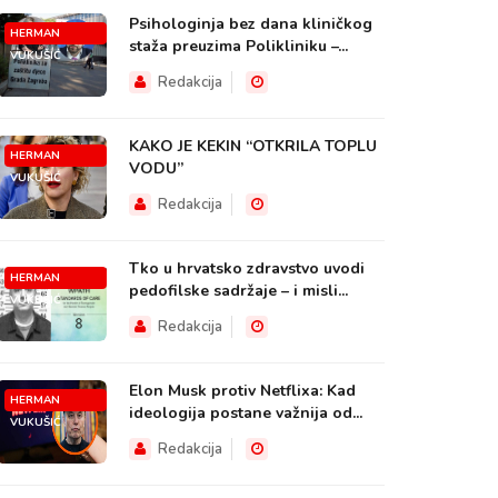
Psihologinja bez dana kliničkog
HERMAN
staža preuzima Polikliniku –...
VUKUŠIĆ
Redakcija
KAKO JE KEKIN “OTKRILA TOPLU
HERMAN
VODU”
VUKUŠIĆ
Redakcija
Tko u hrvatsko zdravstvo uvodi
HERMAN
pedofilske sadržaje – i misli...
VUKUŠIĆ
Redakcija
Elon Musk protiv Netflixa: Kad
HERMAN
ideologija postane važnija od...
VUKUŠIĆ
Redakcija