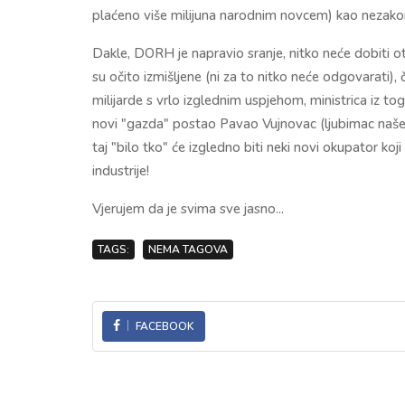
plaćeno više milijuna narodnim novcem) kao nezako
Dakle, DORH je napravio sranje, nitko neće dobiti otk
su očito izmišljene (ni za to nitko neće odgovarati), 
milijarde s vrlo izglednim uspjehom, ministrica iz to
novi "gazda" postao Pavao Vujnovac (ljubimac našeg
taj "bilo tko" će izgledno biti neki novi okupator ko
industrije!
Vjerujem da je svima sve jasno...
TAGS:
NEMA TAGOVA
FACEBOOK