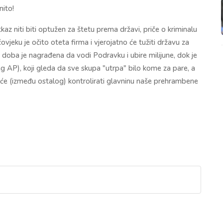
nito!
az niti biti optužen za štetu prema državi, priče o kriminalu
čovjeku je očito oteta firma i vjerojatno će tužiti državu za
g doba je nagrađena da vodi Podravku i ubire milijune, dok je
 AP), koji gleda da sve skupa "utrpa" bilo kome za pare, a
ji će (između ostalog) kontrolirati glavninu naše prehrambene