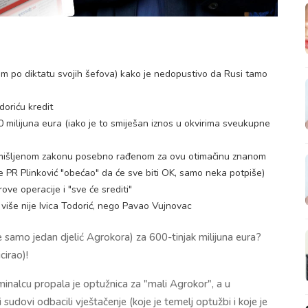
jam po diktatu svojih šefova) kako je nedopustivo da Rusi tamo
oriću kredit
 milijuna eura (iako je to smiješan iznos u okvirima sveukupne
izmišljenom zakonu posebno rađenom za ovu otimačinu znanom
 PR Plinković "obećao" da će sve biti OK, samo neka potpiše)
ove operacije i "sve će srediti"
 više nije Ivica Todorić, nego Pavao Vujnovac
 samo jedan djelić Agrokora) za 600-tinjak milijuna eura?
cirao)!
inalcu propala je optužnica za "mali Agrokor", a u
dovi odbacili vještačenje (koje je temelj optužbi i koje je