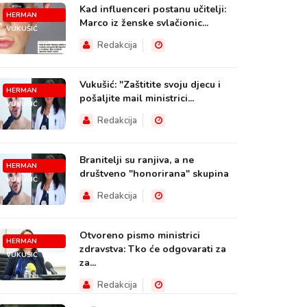
Kad influenceri postanu učitelji:
HERMAN
Marco iz ženske svlačionic...
VUKUŠIĆ
Redakcija
Vukušić: "Zaštitite svoju djecu i
HERMAN
pošaljite mail ministrici...
VUKUŠIĆ
Redakcija
Branitelji su ranjiva, a ne
HERMAN
društveno "honorirana" skupina
VUKUŠIĆ
Redakcija
Otvoreno pismo ministrici
HERMAN
zdravstva: Tko će odgovarati za
VUKUŠIĆ
za...
Redakcija