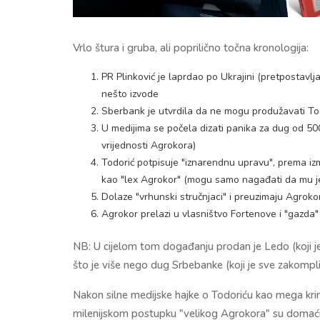
Vrlo štura i gruba, ali poprilično točna kronologija:
PR Plinković je laprdao po Ukrajini (pretpostavl
nešto izvode
Sberbank je utvrdila da ne mogu produžavati Tod
U medijima se počela dizati panika za dug od 500
vrijednosti Agrokora)
Todorić potpisuje "iznarendnu upravu", prema 
kao "lex Agrokor" (mogu samo nagađati da mu je
Dolaze "vrhunski stručnjaci" i preuzimaju Agrokor
Agrokor prelazi u vlasništvo Fortenove i "gazda"
NB: U cijelom tom događanju prodan je Ledo (koji je
što je više nego dug Srbebanke (koji je sve zakompli
Nakon silne medijske hajke o Todoriću kao mega krim
milenijskom postupku "velikog Agrokora" su domaći su