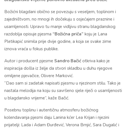
Božićni blagdani obično se povezuju s veseljem, toplinom i
zajedništvom, no mnogi ih dočekuju s osjećajem praznine i
usamljenosti. Upravo tu manje vidljivu stranu blagdanskog
razdoblja opisuje pjesma
“Božićna priča”
koju je Lana
Pletikapić snimila prije dvije godine, a koja se svake zime
iznova vraća u fokus publike.
Autor i producent pjesme
Sandro Bačić
otkriva kako je
inspiracija došla iz želje da stvori skladbu u duhu njegove
omiljene pjevačice, Olivere Marković.
“Dao sam si zadatak napisati pjesmu u njezinom stilu. Tako je
nastala melodija na koju su savršeno sjele riječi o usamljenosti
u blagdansko vrijeme”, kaže Bačić.
Posebnu toplinu i autentičnu atmosferu božićnog
kolendavanja pjesmi daju Lanina kćer Lea Krijan i njezini
prijatelji: Lada i Adam Đurđević, Verona Brnjić, Sara Dugalić i