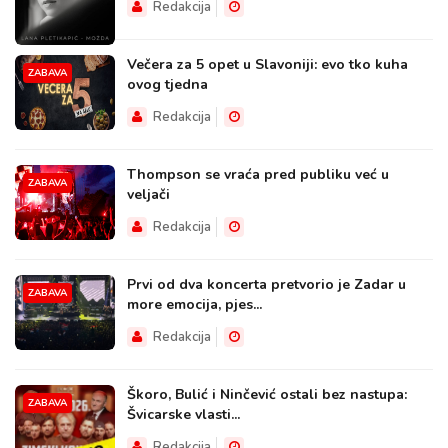
Redakcija
Večera za 5 opet u Slavoniji: evo tko kuha
ZABAVA
ovog tjedna
Redakcija
Thompson se vraća pred publiku već u
ZABAVA
veljači
Redakcija
Prvi od dva koncerta pretvorio je Zadar u
ZABAVA
more emocija, pjes...
Redakcija
Škoro, Bulić i Ninčević ostali bez nastupa:
ZABAVA
Švicarske vlasti...
Redakcija