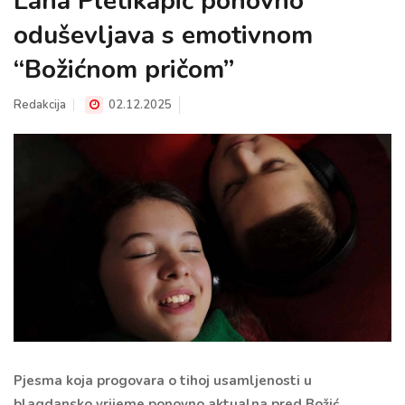
Lana Pletikapić ponovno
oduševljava s emotivnom
“Božićnom pričom”
Redakcija
02.12.2025
Pjesma koja progovara o tihoj usamljenosti u
blagdansko vrijeme ponovno aktualna pred Božić