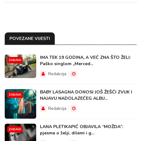
POVEZANE VIJESTI
IMA TEK 19 GODINA, A VEĆ ZNA ŠTO ŽELI:
ZABAVA
Paško singlom „Merced...
Redakcija
BABY LASAGNA DONOSI JOŠ ŽEŠĆI ZVUK I
ZABAVA
NAJAVU NADOLAZEĆEG ALBU...
Redakcija
LANA PLETIKAPIĆ OBJAVILA “MOŽDA”:
ZABAVA
pjesma o želji, dilemi i g...