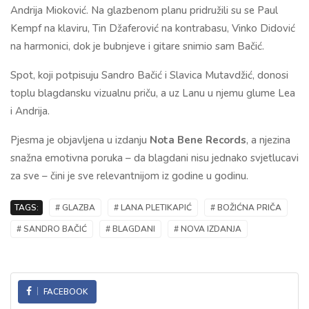
Andrija Mioković. Na glazbenom planu pridružili su se Paul
Kempf na klaviru, Tin Džaferović na kontrabasu, Vinko Didović
na harmonici, dok je bubnjeve i gitare snimio sam Bačić.
Spot, koji potpisuju Sandro Bačić i Slavica Mutavdžić, donosi
toplu blagdansku vizualnu priču, a uz Lanu u njemu glume Lea
i Andrija.
Pjesma je objavljena u izdanju
Nota Bene Records
, a njezina
snažna emotivna poruka – da blagdani nisu jednako svjetlucavi
za sve – čini je sve relevantnijom iz godine u godinu.
TAGS:
# GLAZBA
# LANA PLETIKAPIĆ
# BOŽIĆNA PRIČA
# SANDRO BAČIĆ
# BLAGDANI
# NOVA IZDANJA
FACEBOOK