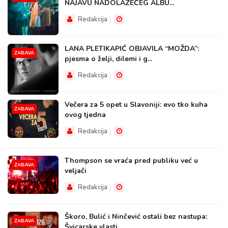
NAJAVU NADOLAZEĆEG ALBU...
Redakcija
LANA PLETIKAPIĆ OBJAVILA “MOŽDA”:
ZABAVA
pjesma o želji, dilemi i g...
Redakcija
Večera za 5 opet u Slavoniji: evo tko kuha
ZABAVA
ovog tjedna
Redakcija
Thompson se vraća pred publiku već u
ZABAVA
veljači
Redakcija
Škoro, Bulić i Ninčević ostali bez nastupa:
ZABAVA
Švicarske vlasti...