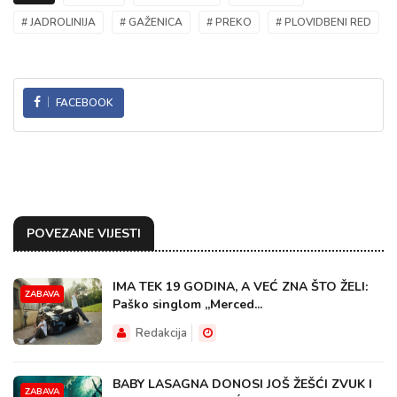
# JADROLINIJA
# GAŽENICA
# PREKO
# PLOVIDBENI RED
FACEBOOK
POVEZANE VIJESTI
IMA TEK 19 GODINA, A VEĆ ZNA ŠTO ŽELI:
ZABAVA
Paško singlom „Merced...
Redakcija
BABY LASAGNA DONOSI JOŠ ŽEŠĆI ZVUK I
ZABAVA