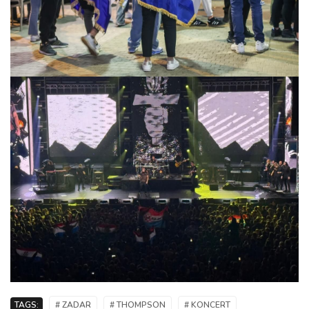
TAGS:
# ZADAR
# THOMPSON
# KONCERT