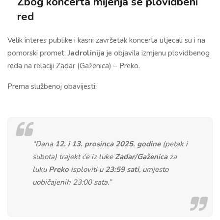
Zbog koncerta mijenja se plovidbeni
red
Velik interes publike i kasni završetak koncerta utjecali su i na
pomorski promet.
Jadrolinija
je objavila izmjenu plovidbenog
reda na relaciji Zadar (Gaženica) – Preko.
Prema službenoj obavijesti:
“Dana
12. i 13. prosinca 2025. godine
(petak i
subota) trajekt će iz luke
Zadar/Gaženica
za
luku
Preko
isploviti u
23:59 sati
, umjesto
uobičajenih 23:00 sata.”