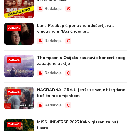
Redakcija
Lana Pletikapić ponovno oduševljava s
ZABAVA
emotivnom “Božićnom pr...
Redakcija
Thompson u Osijeku zaustavio koncert zbog
ZABAVA
zapaljene baklje
Redakcija
NAGRADNA IGRA Uljepšajte svoje blagdane
ZABAVA
božićnim domjenkom!
Redakcija
MISS UNIVERSE 2025 Kako glasati za našu
ZABAVA
Lauru