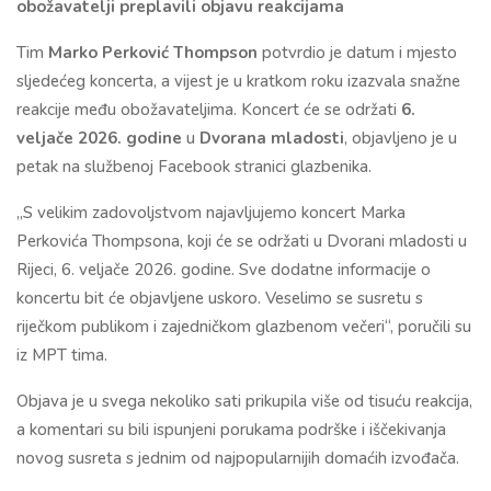
obožavatelji preplavili objavu reakcijama
Tim
Marko Perković Thompson
potvrdio je datum i mjesto
sljedećeg koncerta, a vijest je u kratkom roku izazvala snažne
reakcije među obožavateljima. Koncert će se održati
6.
veljače 2026. godine
u
Dvorana mladosti
, objavljeno je u
petak na službenoj Facebook stranici glazbenika.
„S velikim zadovoljstvom najavljujemo koncert Marka
Perkovića Thompsona, koji će se održati u Dvorani mladosti u
Rijeci, 6. veljače 2026. godine. Sve dodatne informacije o
koncertu bit će objavljene uskoro. Veselimo se susretu s
riječkom publikom i zajedničkom glazbenom večeri“, poručili su
iz MPT tima.
Objava je u svega nekoliko sati prikupila više od tisuću reakcija,
a komentari su bili ispunjeni porukama podrške i iščekivanja
novog susreta s jednim od najpopularnijih domaćih izvođača.