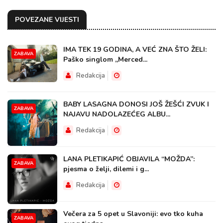
POVEZANE VIJESTI
IMA TEK 19 GODINA, A VEĆ ZNA ŠTO ŽELI:
ZABAVA
Paško singlom „Merced...
Redakcija
BABY LASAGNA DONOSI JOŠ ŽEŠĆI ZVUK I
ZABAVA
NAJAVU NADOLAZEĆEG ALBU...
Redakcija
LANA PLETIKAPIĆ OBJAVILA “MOŽDA”:
ZABAVA
pjesma o želji, dilemi i g...
Redakcija
Večera za 5 opet u Slavoniji: evo tko kuha
ZABAVA