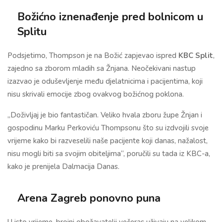
Božićno iznenađenje pred bolnicom u
Splitu
Podsjetimo, Thompson je na Božić zapjevao ispred
KBC Split
,
zajedno sa zborom mladih sa Žnjana. Neočekivani nastup
izazvao je oduševljenje među djelatnicima i pacijentima, koji
nisu skrivali emocije zbog ovakvog božićnog poklona.
„Doživljaj je bio fantastičan. Veliko hvala zboru župe Žnjan i
gospodinu Marku Perkoviću Thompsonu što su izdvojili svoje
vrijeme kako bi razveselili naše pacijente koji danas, nažalost,
nisu mogli biti sa svojim obiteljima“, poručili su tada iz KBC-a,
kako je prenijela Dalmacija Danas.
Arena Zagreb ponovno puna
U isto vrijeme, brojni obožavatelji večeras uživaju na velikom