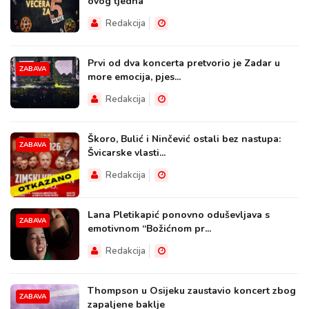
ovog tjedna
Redakcija
Prvi od dva koncerta pretvorio je Zadar u
ZABAVA
more emocija, pjes...
Redakcija
Škoro, Bulić i Ninčević ostali bez nastupa:
ZABAVA
Švicarske vlasti...
Redakcija
Lana Pletikapić ponovno oduševljava s
ZABAVA
emotivnom “Božićnom pr...
Redakcija
Thompson u Osijeku zaustavio koncert zbog
ZABAVA
zapaljene baklje