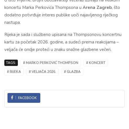
koncertu Marka Perkovića Thompsona u
Arena Zagreb
, što
dodatno potvrđuje interes publike uoči najavljenog riječkog
nastupa.
Rijeka je sada i službeno upisana na Thompsonovu koncertnu
kartu za početak 2026. godine, a sudeći prema reakcijama –
veljača će ondje proteći u znaku snažne glazbene večeri.
TAGS:
# MARKO PERKOVIĆ THOMPSON
# KONCERT
# RIJEKA
# VELJAČA 2026.
# GLAZBA
FACEBOOK