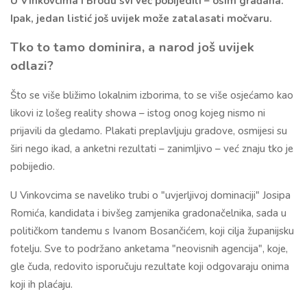
U Vinkovcima i Brodu svi već pobijedili – osim građana.
Ipak, jedan listić još uvijek može zatalasati močvaru.
Tko to tamo dominira, a narod još uvijek
odlazi?
Što se više bližimo lokalnim izborima, to se više osjećamo kao
likovi iz lošeg reality showa – istog onog kojeg nismo ni
prijavili da gledamo. Plakati preplavljuju gradove, osmijesi su
širi nego ikad, a anketni rezultati – zanimljivo – već znaju tko je
pobijedio.
U Vinkovcima se naveliko trubi o "uvjerljivoj dominaciji" Josipa
Romića, kandidata i bivšeg zamjenika gradonačelnika, sada u
političkom tandemu s Ivanom Bosančićem, koji cilja županijsku
fotelju. Sve to podržano anketama "neovisnih agencija", koje,
gle čuda, redovito isporučuju rezultate koji odgovaraju onima
koji ih plaćaju.