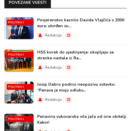
POVEZANE VIJESTI
Povjerenstvo kaznilo Davida Vlajčića s 2000
POLITIKA I
eura: utvrđen su...
DRUŠTVO
Redakcija
HSS korak do ujedinjenja: okupljaju se
POLITIKA I
stranke nastale iz Ra...
DRUŠTVO
Redakcija
Josip Dabro podnio neopozivu ostavku:
POLITIKA I
“Penava je moju odluku...
DRUŠTVO
Redakcija
Penavina vukovarska vila jača od one obitelji
POLITIKA I
Kekin!
DRUŠTVO