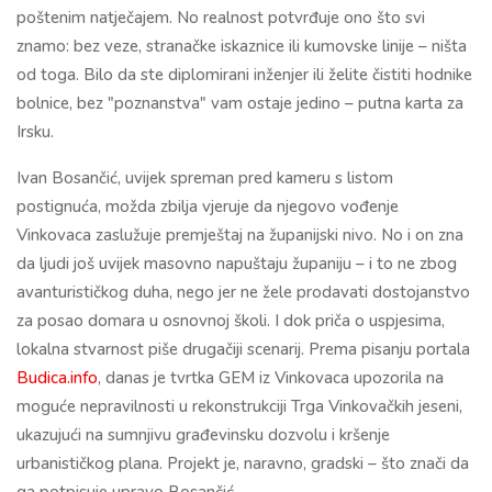
poštenim natječajem. No realnost potvrđuje ono što svi
znamo: bez veze, stranačke iskaznice ili kumovske linije – ništa
od toga. Bilo da ste diplomirani inženjer ili želite čistiti hodnike
bolnice, bez "poznanstva" vam ostaje jedino – putna karta za
Irsku.
Ivan Bosančić, uvijek spreman pred kameru s listom
postignuća, možda zbilja vjeruje da njegovo vođenje
Vinkovaca zaslužuje premještaj na županijski nivo. No i on zna
da ljudi još uvijek masovno napuštaju županiju – i to ne zbog
avanturističkog duha, nego jer ne žele prodavati dostojanstvo
za posao domara u osnovnoj školi. I dok priča o uspjesima,
lokalna stvarnost piše drugačiji scenarij. Prema pisanju portala
Budica.info
, danas je tvrtka GEM iz Vinkovaca upozorila na
moguće nepravilnosti u rekonstrukciji Trga Vinkovačkih jeseni,
ukazujući na sumnjivu građevinsku dozvolu i kršenje
urbanističkog plana. Projekt je, naravno, gradski – što znači da