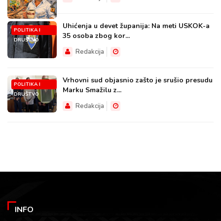
Uhićenja u devet županija: Na meti USKOK-a
POLITIKA I
35 osoba zbog kor...
DRUŠTVO
Redakcija
Vrhovni sud objasnio zašto je srušio presudu
POLITIKA I
Marku Smažilu z...
DRUŠTVO
Redakcija
INFO