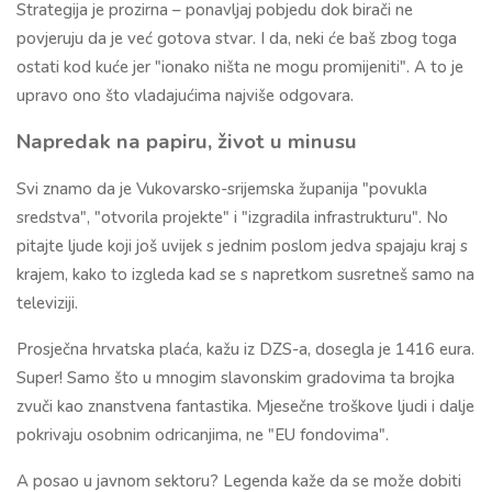
Strategija je prozirna – ponavljaj pobjedu dok birači ne
povjeruju da je već gotova stvar. I da, neki će baš zbog toga
ostati kod kuće jer "ionako ništa ne mogu promijeniti". A to je
upravo ono što vladajućima najviše odgovara.
Napredak na papiru, život u minusu
Svi znamo da je Vukovarsko-srijemska županija "povukla
sredstva", "otvorila projekte" i "izgradila infrastrukturu". No
pitajte ljude koji još uvijek s jednim poslom jedva spajaju kraj s
krajem, kako to izgleda kad se s napretkom susretneš samo na
televiziji.
Prosječna hrvatska plaća, kažu iz DZS-a, dosegla je 1416 eura.
Super! Samo što u mnogim slavonskim gradovima ta brojka
zvuči kao znanstvena fantastika. Mjesečne troškove ljudi i dalje
pokrivaju osobnim odricanjima, ne "EU fondovima".
A posao u javnom sektoru? Legenda kaže da se može dobiti