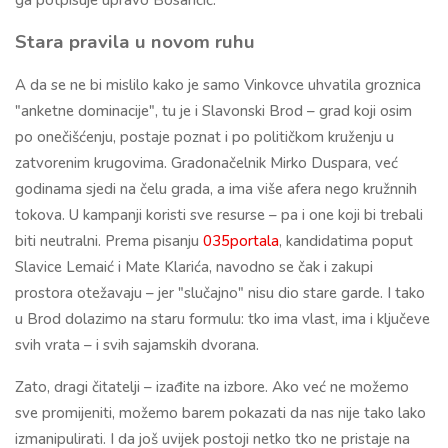
ga potpisuje upravo Bosančić.
Stara pravila u novom ruhu
A da se ne bi mislilo kako je samo Vinkovce uhvatila groznica
"anketne dominacije", tu je i Slavonski Brod – grad koji osim
po onečišćenju, postaje poznat i po političkom kruženju u
zatvorenim krugovima. Gradonačelnik Mirko Duspara, već
godinama sjedi na čelu grada, a ima više afera nego kružnnih
tokova. U kampanji koristi sve resurse – pa i one koji bi trebali
biti neutralni. Prema pisanju
035portala
, kandidatima poput
Slavice Lemaić i Mate Klarića, navodno se čak i zakupi
prostora otežavaju – jer "slučajno" nisu dio stare garde. I tako
u Brod dolazimo na staru formulu: tko ima vlast, ima i ključeve
svih vrata – i svih sajamskih dvorana.
Zato, dragi čitatelji – izađite na izbore. Ako već ne možemo
sve promijeniti, možemo barem pokazati da nas nije tako lako
izmanipulirati. I da još uvijek postoji netko tko ne pristaje na