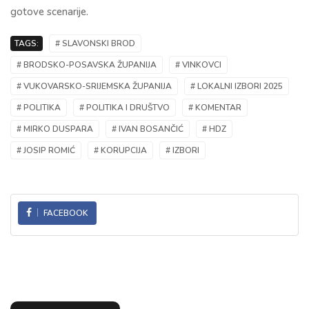
gotove scenarije.
TAGS:
# SLAVONSKI BROD
# BRODSKO-POSAVSKA ŽUPANIJA
# VINKOVCI
# VUKOVARSKO-SRIJEMSKA ŽUPANIJA
# LOKALNI IZBORI 2025
# POLITIKA
# POLITIKA I DRUŠTVO
# KOMENTAR
# MIRKO DUSPARA
# IVAN BOSANČIĆ
# HDZ
# JOSIP ROMIĆ
# KORUPCIJA
# IZBORI
FACEBOOK