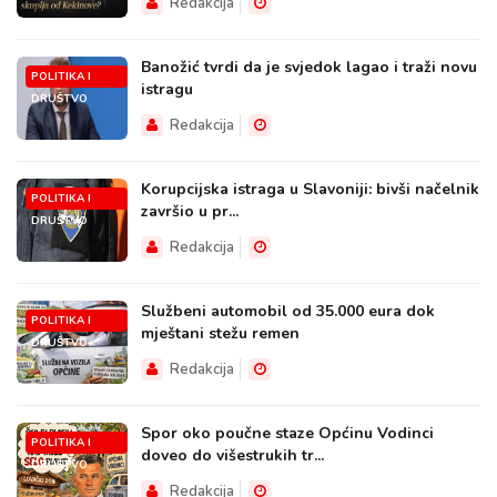
Redakcija
Banožić tvrdi da je svjedok lagao i traži novu
POLITIKA I
istragu
DRUŠTVO
Redakcija
Korupcijska istraga u Slavoniji: bivši načelnik
POLITIKA I
završio u pr...
DRUŠTVO
Redakcija
Službeni automobil od 35.000 eura dok
POLITIKA I
mještani stežu remen
DRUŠTVO
Redakcija
Spor oko poučne staze Općinu Vodinci
POLITIKA I
doveo do višestrukih tr...
DRUŠTVO
Redakcija