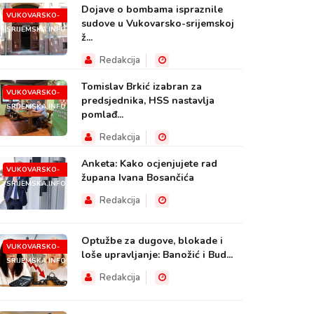
Dojave o bombama ispraznile
VUKOVARSKO-
sudove u Vukovarsko-srijemskoj
SRIJEMSKA.INFO
ž...
Redakcija
Tomislav Brkić izabran za
VUKOVARSKO-
predsjednika, HSS nastavlja
SRIJEMSKA.INFO
pomlađ...
Redakcija
Anketa: Kako ocjenjujete rad
VUKOVARSKO-
župana Ivana Bosančića
SRIJEMSKA.INFO
Redakcija
Optužbe za dugove, blokade i
VUKOVARSKO-
loše upravljanje: Banožić i Bud...
SRIJEMSKA.INFO
Redakcija