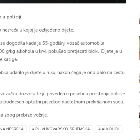
 u policiji.
nesreća u kojoj je ozlijeđeno dijete.
se dogodila kada je 55-godišnji vozač automobila
 g/kg alkohola u krvi, pokušao pretjecati bicikl. Dijete je u
e kacige.
la udarilo je dijete u ruku, nakon čega je ono palo na cestu
vozačka dozvola te je priveden u posebnu prostoriju policije
biti podnesen optužni prijedlog nadležnom prekršajnom sudu.
aja zbog prebrze vožnje.
NA NESREĆA
# PU VUKOVARSKO-SRIJEMSKA
# ALKOHOL