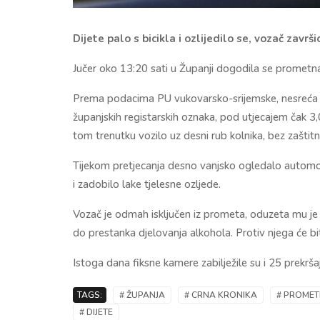
Dijete palo s bicikla i ozlijedilo se, vozač završio
Jučer oko 13:20 sati u Županji dogodila se prometna 
Prema podacima PU vukovarsko-srijemske, nesreća 
županjskih registarskih oznaka, pod utjecajem čak 3,00
tom trenutku vozilo uz desni rub kolnika, bez zaštitn
Tijekom pretjecanja desno vanjsko ogledalo automobi
i zadobilo lake tjelesne ozljede.
Vozač je odmah isključen iz prometa, oduzeta mu je 
do prestanka djelovanja alkohola. Protiv njega će 
Istoga dana fiksne kamere zabilježile su i 25 prekrš
TAGS:
# ŽUPANJA
# CRNA KRONIKA
# PROMET
# DIJETE