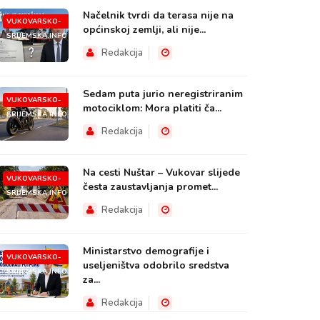
Načelnik tvrdi da terasa nije na
VUKOVARSKO-
općinskoj zemlji, ali nije...
SRIJEMSKA.INFO
Redakcija
Sedam puta jurio neregistriranim
VUKOVARSKO-
motociklom: Mora platiti ča...
SRIJEMSKA.INFO
Redakcija
Na cesti Nuštar – Vukovar slijede
VUKOVARSKO-
česta zaustavljanja promet...
SRIJEMSKA.INFO
Redakcija
Ministarstvo demografije i
VUKOVARSKO-
useljeništva odobrilo sredstva
SRIJEMSKA.INFO
za...
Redakcija