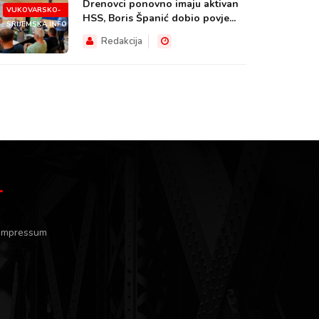
Drenovci ponovno imaju aktivan
VUKOVARSKO-
HSS, Boris Španić dobio povje...
SRIJEMSKA.INFO
Redakcija
Impressum