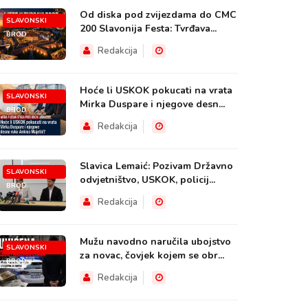
Od diska pod zvijezdama do CMC
SLAVONSKI
200 Slavonija Festa: Tvrđava...
BROD
Redakcija
Hoće li USKOK pokucati na vrata
SLAVONSKI
Mirka Duspare i njegove desn...
BROD
Redakcija
Slavica Lemaić: Pozivam Državno
SLAVONSKI
odvjetništvo, USKOK, policij...
BROD
Redakcija
Mužu navodno naručila ubojstvo
SLAVONSKI
za novac, čovjek kojem se obr...
BROD
Redakcija