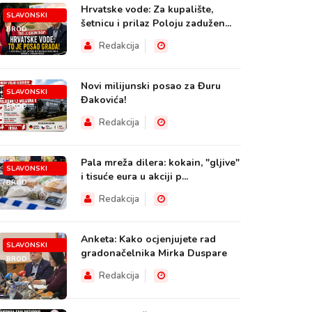
Hrvatske vode: Za kupalište,
SLAVONSKI
šetnicu i prilaz Poloju zadužen...
BROD
Redakcija
Novi milijunski posao za Đuru
SLAVONSKI
Đakovića!
BROD
Redakcija
Pala mreža dilera: kokain, "gljive"
SLAVONSKI
i tisuće eura u akciji p...
BROD
Redakcija
Anketa: Kako ocjenjujete rad
SLAVONSKI
gradonačelnika Mirka Duspare
BROD
Redakcija