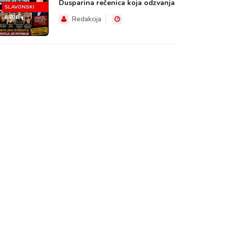
Dusparina rečenica koja odzvanja
SLAVONSKI
BROD
Redakcija