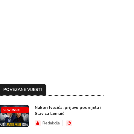
POVEZANE VIJESTI
Nakon Ivezića, prijavu podnijela i
SLAVONSKI
Slavica Lemaić
BROD
Redakcija