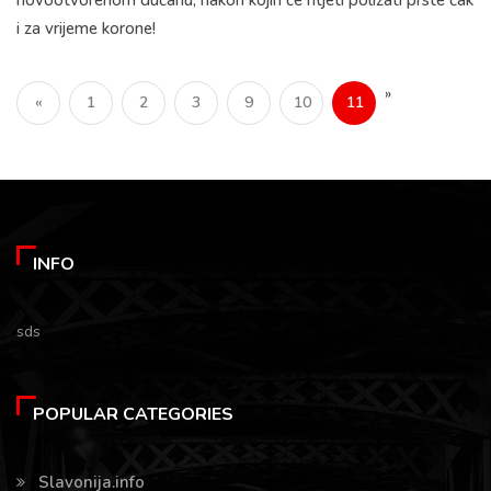
i za vrijeme korone!
»
«
1
2
3
9
10
11
INFO
sds
POPULAR CATEGORIES
Slavonija.info