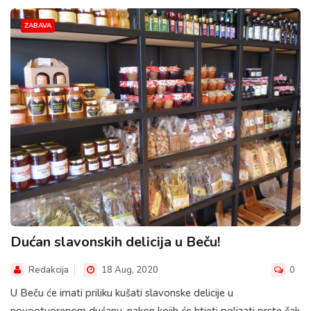
ZABAVA
Dućan slavonskih delicija u Beču!
Redakcija
18 Aug, 2020
0
U Beču će imati priliku kušati slavonske delicije u
novootvorenom dućanu, nakon kojih će htjeti polizati prste čak