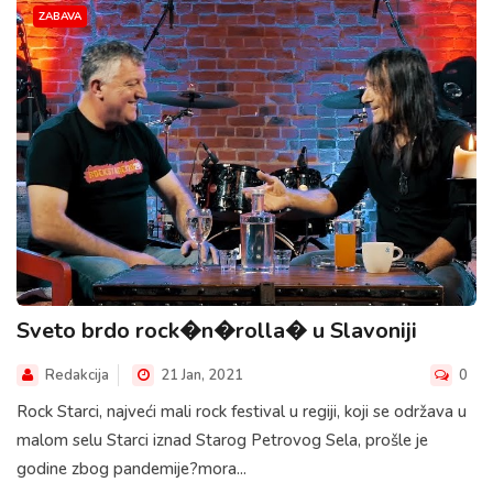
ZABAVA
Sveto brdo rock�n�rolla� u Slavoniji
Redakcija
21 Jan, 2021
0
Rock Starci, najveći mali rock festival u regiji, koji se održava u
malom selu Starci iznad Starog Petrovog Sela, prošle je
godine zbog pandemije?mora...