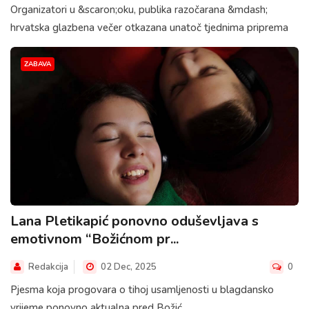
Organizatori u &scaron;oku, publika razočarana &mdash;
hrvatska glazbena večer otkazana unatoč tjednima priprema
ZABAVA
Lana Pletikapić ponovno oduševljava s
emotivnom “Božićnom pr...
Redakcija
02 Dec, 2025
0
Pjesma koja progovara o tihoj usamljenosti u blagdansko
vrijeme ponovno aktualna pred Božić