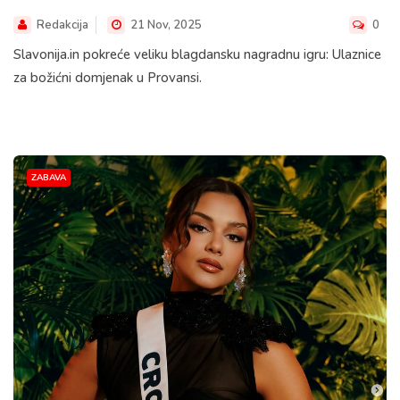
Redakcija
21 Nov, 2025
0
Slavonija.in pokreće veliku blagdansku nagradnu igru: Ulaznice
za božićni domjenak u Provansi.
ZABAVA