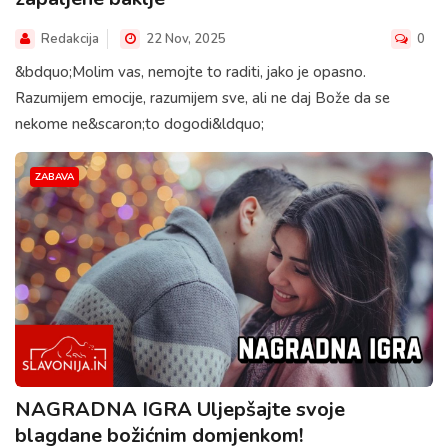
Redakcija
22 Nov, 2025
0
&bdquo;Molim vas, nemojte to raditi, jako je opasno.
Razumijem emocije, razumijem sve, ali ne daj Bože da se
nekome ne&scaron;to dogodi&ldquo;
ZABAVA
NAGRADNA IGRA Uljepšajte svoje
blagdane božićnim domjenkom!