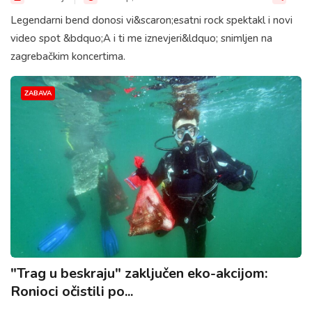
Legendarni bend donosi vi&scaron;esatni rock spektakl i novi
video spot &bdquo;A i ti me iznevjeri&ldquo; snimljen na
zagrebačkim koncertima.
ZABAVA
"Trag u beskraju" zaključen eko-akcijom:
Ronioci očistili po...