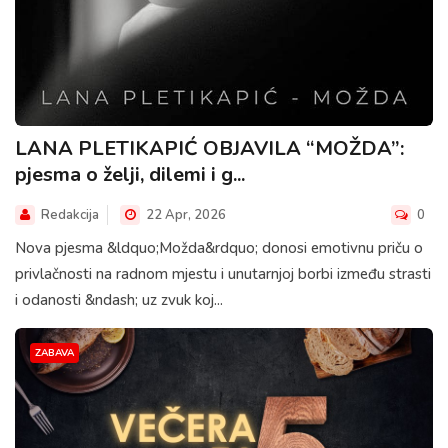
LANA PLETIKAPIĆ OBJAVILA “MOŽDA”:
pjesma o želji, dilemi i g...
Redakcija
22 Apr, 2026
0
Nova pjesma &ldquo;Možda&rdquo; donosi emotivnu priču o
privlačnosti na radnom mjestu i unutarnjoj borbi između strasti
i odanosti &ndash; uz zvuk koj...
ZABAVA