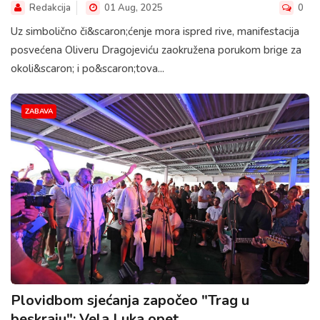
Redakcija
01 Aug, 2025
0
Uz simbolično či&scaron;ćenje mora ispred rive, manifestacija
posvećena Oliveru Dragojeviću zaokružena porukom brige za
okoli&scaron; i po&scaron;tova...
ZABAVA
Plovidbom sjećanja započeo "Trag u
beskraju": Vela Luka opet...