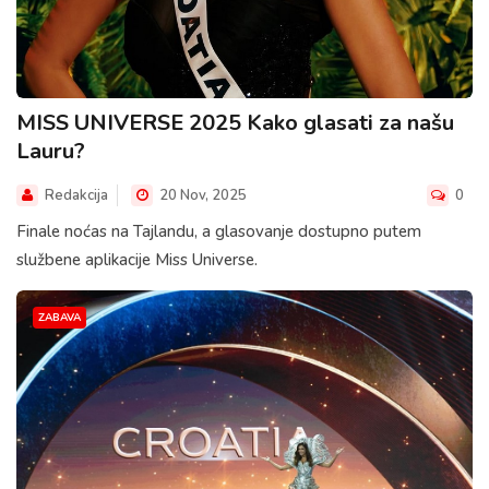
MISS UNIVERSE 2025 Kako glasati za našu
Lauru?
Redakcija
20 Nov, 2025
0
Finale noćas na Tajlandu, a glasovanje dostupno putem
službene aplikacije Miss Universe.
ZABAVA