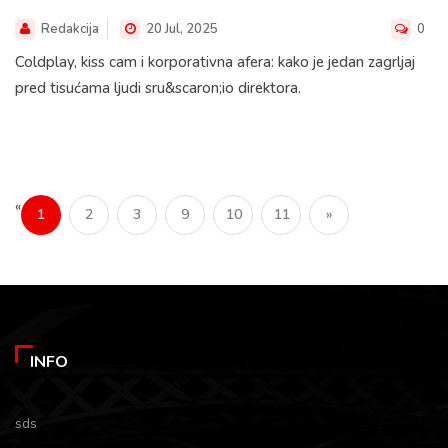
Redakcija
20 Jul, 2025
0
Coldplay, kiss cam i korporativna afera: kako je jedan zagrljaj
pred tisućama ljudi sru&scaron;io direktora.
«
1
2
3
9
10
11
»
INFO
sds