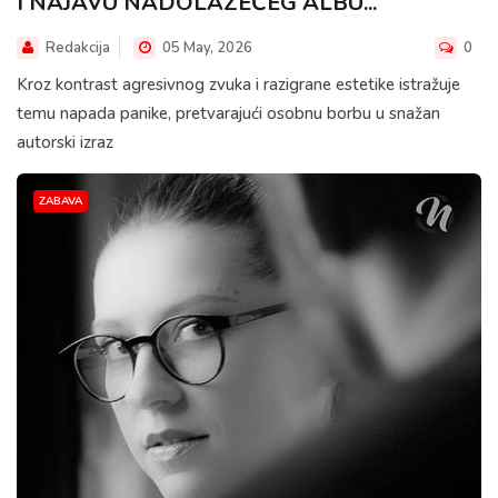
I NAJAVU NADOLAZEĆEG ALBU...
Redakcija
05 May, 2026
0
Kroz kontrast agresivnog zvuka i razigrane estetike istražuje
temu napada panike, pretvarajući osobnu borbu u snažan
autorski izraz
ZABAVA