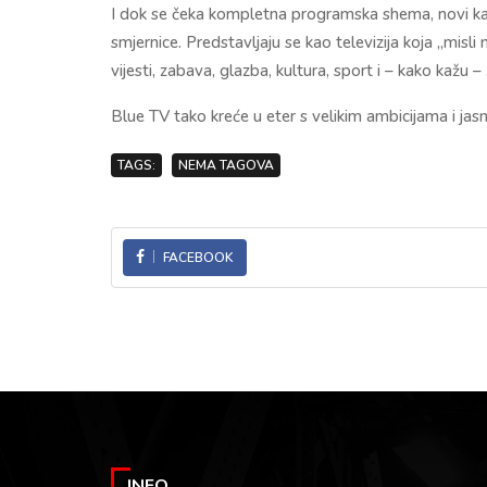
I dok se čeka kompletna programska shema, novi ka
smjernice. Predstavljaju se kao televizija koja „misli
vijesti, zabava, glazba, kultura, sport i – kako kažu – 
Blue TV tako kreće u eter s velikim ambicijama i j
TAGS:
NEMA TAGOVA
FACEBOOK
INFO