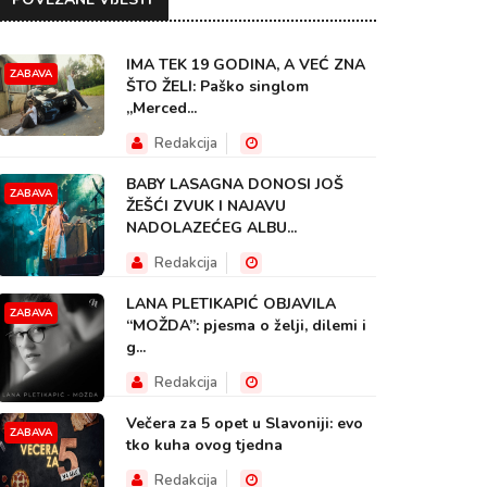
IMA TEK 19 GODINA, A VEĆ ZNA
ZABAVA
ŠTO ŽELI: Paško singlom
„Merced...
Redakcija
BABY LASAGNA DONOSI JOŠ
ZABAVA
ŽEŠĆI ZVUK I NAJAVU
NADOLAZEĆEG ALBU...
Redakcija
LANA PLETIKAPIĆ OBJAVILA
ZABAVA
“MOŽDA”: pjesma o želji, dilemi i
g...
Redakcija
Večera za 5 opet u Slavoniji: evo
ZABAVA
tko kuha ovog tjedna
Redakcija