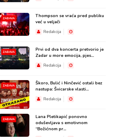
Thompson se vraća pred publiku
ZABAVA
već u veljači
Redakcija
Prvi od dva koncerta pretvorio je
ZABAVA
Zadar u more emocija, pjes...
Redakcija
Škoro, Bulić i Ninčević ostali bez
ZABAVA
nastupa: Švicarske vlasti...
Redakcija
Lana Pletikapić ponovno
ZABAVA
oduševljava s emotivnom
“Božićnom pr...