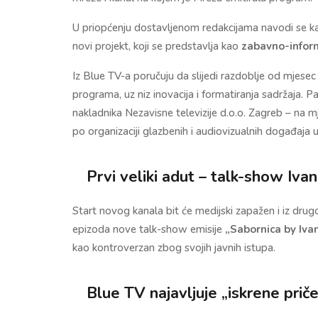
U priopćenju dostavljenom redakcijama navodi se kak
novi projekt, koji se predstavlja kao
zabavno-inform
Iz Blue TV-a poručuju da slijedi razdoblje od mjese
programa, uz niz inovacija i formatiranja sadržaja. 
nakladnika Nezavisne televizije d.o.o. Zagreb – na 
po organizaciji glazbenih i audiovizualnih događaja u 
Prvi veliki adut – talk-show Iva
Start novog kanala bit će medijski zapažen i iz dru
epizoda nove talk-show emisije
„Sabornica by Iva
kao kontroverzan zbog svojih javnih istupa.
Blue TV najavljuje „iskrene priče