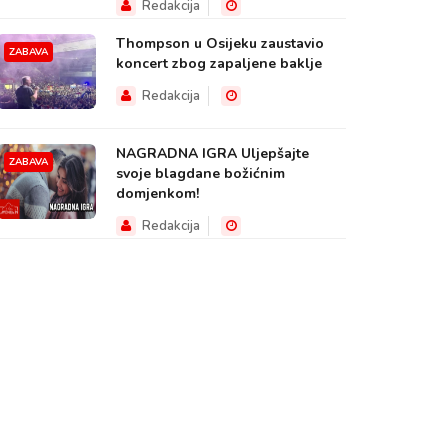
Redakcija
Thompson u Osijeku zaustavio
ZABAVA
koncert zbog zapaljene baklje
Redakcija
NAGRADNA IGRA Uljepšajte
ZABAVA
svoje blagdane božićnim
domjenkom!
Redakcija