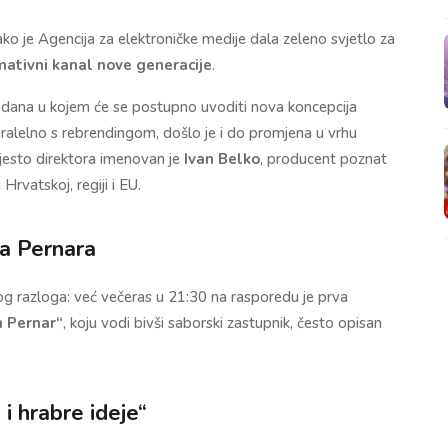
o je Agencija za elektroničke medije dala zeleno svjetlo za
ativni kanal nove generacije
.
c dana u kojem će se postupno uvoditi nova koncepcija
Paralelno s rebrendingom, došlo je i do promjena u vrhu
mjesto direktora imenovan je
Ivan Belko
, producent poznat
Hrvatskoj, regiji i EU.
na Pernara
gog razloga: već večeras u 21:30 na rasporedu je prva
n Pernar“
, koju vodi bivši saborski zastupnik, često opisan
 i hrabre ideje“