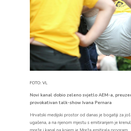
FOTO: VL
Novi kanal dobio zeleno svjetlo AEM-a, preuzeo 
provokativan talk-show Ivana Pernara
Hrvatski medijski prostor od danas je bogatiji za jo
ugašena, a na njenom mjestu s emitiranjem je krenu
mreže i kanal na kojem je Mreža emitirala program.