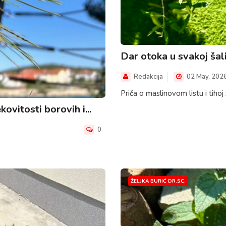
Dar otoka u svakoj šali
Redakcija
02 May, 202
Priča o maslinovom listu i tihoj
kovitosti borovih i...
0
ŽELJKA BURIĆ DR.SC.