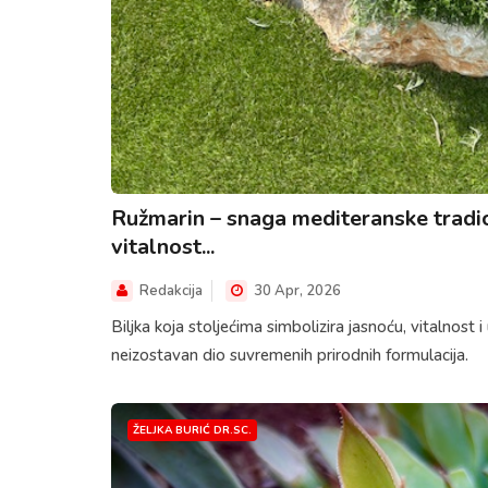
Ružmarin – snaga mediteranske tradici
vitalnost...
Redakcija
30 Apr, 2026
Biljka koja stoljećima simbolizira jasnoću, vitalnost 
neizostavan dio suvremenih prirodnih formulacija.
ŽELJKA BURIĆ DR.SC.