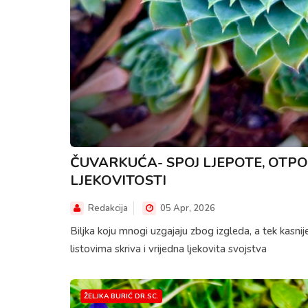
ČUVARKUĆA- SPOJ LJEPOTE, OTPO
LJEKOVITOSTI
Redakcija
05 Apr, 2026
Biljka koju mnogi uzgajaju zbog izgleda, a tek kasni
listovima skriva i vrijedna ljekovita svojstva
ŽELJKA BURIĆ DR.SC.