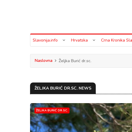
Slavonija.info
Hrvatska
Crna Kronika Sla
Naslovna
Željka Burić dr.sc.
ŽELJKA BURIĆ DR.SC. NEWS
ŽELJKA BURIĆ DR.SC.