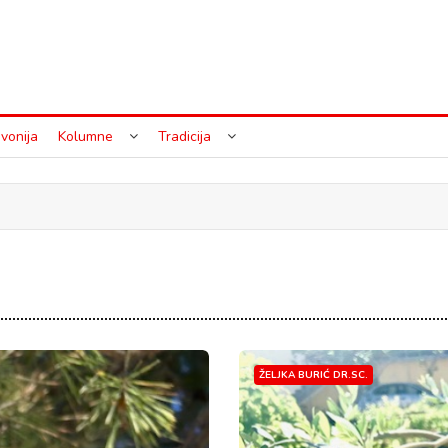
vonija
Kolumne
Tradicija
ŽELJKA BURIĆ DR.SC.