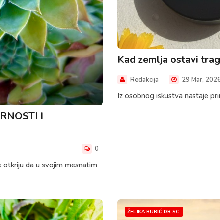
Kad zemlja ostavi trag,
Redakcija
29 Mar, 202
Iz osobnog iskustva nastaje prir
RNOSTI I
0
je otkriju da u svojim mesnatim
ŽELJKA BURIĆ DR.SC.