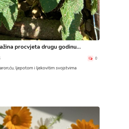
ažina procvjeta drugu godinu…
6
0
aron;ću, ljepotom i ljekovitim svojstvima