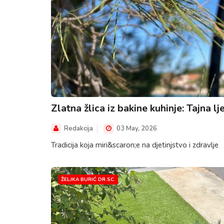
Zlatna žlica iz bakine kuhinje: Tajna lje
Redakcija
03 May, 2026
Tradicija koja miri&scaron;e na djetinjstvo i zdravlje
ŽELJKA BURIĆ DR.SC.