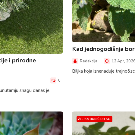
Kad jednogodišnja bor
je i prirodne
Redakcija
12 Apr, 202
Biljka koja iznenađuje trajno&sc
0
i unutarnju snagu danas je
ŽELJKA BURIĆ DR.SC.