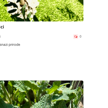
ci
6
0
 snazi prirode