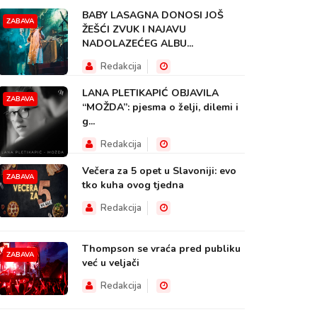
BABY LASAGNA DONOSI JOŠ
ZABAVA
ŽEŠĆI ZVUK I NAJAVU
NADOLAZEĆEG ALBU...
Redakcija
LANA PLETIKAPIĆ OBJAVILA
ZABAVA
“MOŽDA”: pjesma o želji, dilemi i
g...
Redakcija
Večera za 5 opet u Slavoniji: evo
ZABAVA
tko kuha ovog tjedna
Redakcija
Thompson se vraća pred publiku
ZABAVA
već u veljači
Redakcija