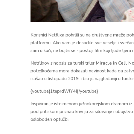
Korisnici Netflixa pohrlili su na društvene mreže po
platformu. Ako vam je dosadilo sve veselje i svečan
sam u kući, ne bojte se - postoji film koji ljude tjera 
Netflixov sinopsis za turski triler
Miracle in Cell No
poteškoćama mora dokazati nevinost kada ga zatvor
izašao u listopadu 2019. i bio je najgledaniji u tursk
{youtube}1teprdWlY4I{/youtube}
Inspiriran je istoimenom južnokorejskom dramom iz 20
pod pritiskom priznao krivnju za silovanje i ubojstv
oslobođen optužbi.