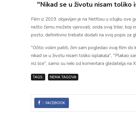
"Nikad se u životu nisam toliko 
Film iz 2019. objavljen je na Netflixu u ožujku ove g
nešto čemu možete vjerovati, onda ovaj triler, koj
posto, definitivno trebate dodati na svoj popis za g
"Očito volim patiti, čim sam pogledao ovaj film do k
nikad se u životu nisam toliko isplakala", "Plakao sa
niz lice", samo su neki od komentara gledatelja na X
TAGS:
NEMA TAGOVA
FACEBOOK