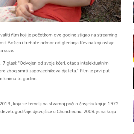
hvaliti film koji je početkom ove godine stigao na streaming
ost Božića i trebate odmor od gledanja Kevina koji ostaje
na suze.
. 7
glasi: "Odvojen od svoje kćeri, otac s intelektualnim
e zbog smrti zapovjednikova djeteta." Film je prvi put
im kinima te godine.
13., koja se temelji na stvarnoj priči o čovjeku koji je 1972.
o devetogodišnje djevojčice u Chuncheonu. 2008. je na kraju