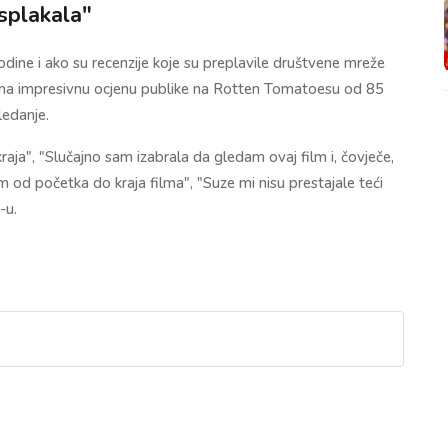
isplakala"
odine i ako su recenzije koje su preplavile društvene mreže
i ima impresivnu ocjenu publike na Rotten Tomatoesu od 85
ledanje.
raja", "Slučajno sam izabrala da gledam ovaj film i, čovječe,
m od početka do kraja filma", "Suze mi nisu prestajale teći
-u.