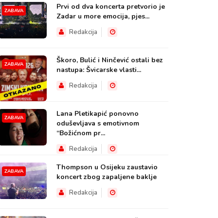
Prvi od dva koncerta pretvorio je
ZABAVA
Zadar u more emocija, pjes...
Redakcija
Škoro, Bulić i Ninčević ostali bez
ZABAVA
nastupa: Švicarske vlasti...
Redakcija
Lana Pletikapić ponovno
ZABAVA
oduševljava s emotivnom
“Božićnom pr...
Redakcija
Thompson u Osijeku zaustavio
ZABAVA
koncert zbog zapaljene baklje
Redakcija