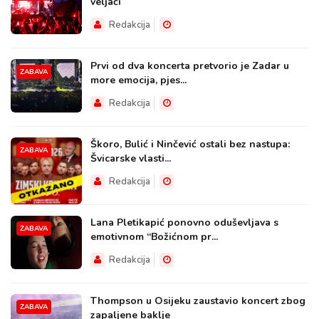
veljači
Redakcija
Prvi od dva koncerta pretvorio je Zadar u
ZABAVA
more emocija, pjes...
Redakcija
Škoro, Bulić i Ninčević ostali bez nastupa:
ZABAVA
Švicarske vlasti...
Redakcija
Lana Pletikapić ponovno oduševljava s
ZABAVA
emotivnom “Božićnom pr...
Redakcija
Thompson u Osijeku zaustavio koncert zbog
ZABAVA
zapaljene baklje