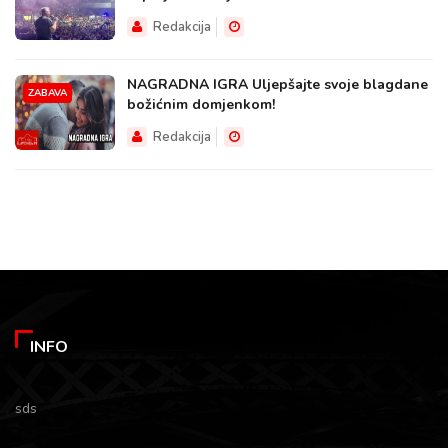
Redakcija
NAGRADNA IGRA Uljepšajte svoje blagdane
ZABAVA
božićnim domjenkom!
Redakcija
INFO
sds