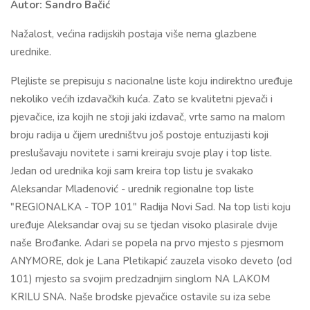
Autor: Sandro Bačić
Nažalost, većina radijskih postaja više nema glazbene
urednike.
Plejliste se prepisuju s nacionalne liste koju indirektno uređuje
nekoliko većih izdavačkih kuća. Zato se kvalitetni pjevači i
pjevačice, iza kojih ne stoji jaki izdavač, vrte samo na malom
broju radija u čijem uredništvu još postoje entuzijasti koji
preslušavaju novitete i sami kreiraju svoje play i top liste.
Jedan od urednika koji sam kreira top listu je svakako
Aleksandar Mladenović - urednik regionalne top liste
"REGIONALKA - TOP 101" Radija Novi Sad. Na top listi koju
uređuje Aleksandar ovaj su se tjedan visoko plasirale dvije
naše Brođanke. Adari se popela na prvo mjesto s pjesmom
ANYMORE, dok je Lana Pletikapić zauzela visoko deveto (od
101) mjesto sa svojim predzadnjim singlom NA LAKOM
KRILU SNA. Naše brodske pjevačice ostavile su iza sebe