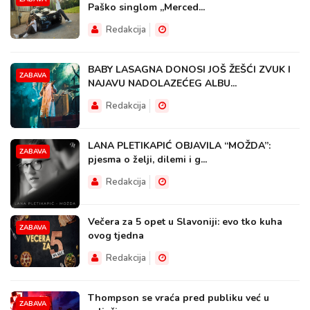
Paško singlom „Merced...
Redakcija
BABY LASAGNA DONOSI JOŠ ŽEŠĆI ZVUK I
ZABAVA
NAJAVU NADOLAZEĆEG ALBU...
Redakcija
LANA PLETIKAPIĆ OBJAVILA “MOŽDA”:
ZABAVA
pjesma o želji, dilemi i g...
Redakcija
Večera za 5 opet u Slavoniji: evo tko kuha
ZABAVA
ovog tjedna
Redakcija
Thompson se vraća pred publiku već u
ZABAVA