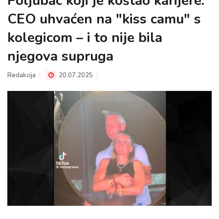
Poljubac koji je koštao karijere:
CEO uhvaćen na "kiss camu" s
kolegicom – i to nije bila
njegova supruga
Redakcija
20.07.2025