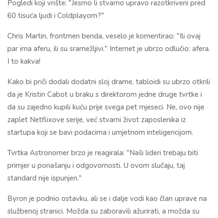
Pogledi koji vrište: "Jesmo li stvarno upravo razotkriveni pred
60 tisuća ljudi i Coldplayom?"
Chris Martin, frontmen benda, veselo je komentirao: "Ili ovaj
par ima aferu, ili su sramežljivi." Internet je ubrzo odlučio: afera.
I to kakva!
Kako bi priči dodali dodatni sloj drame, tabloidi su ubrzo otkrili
da je Kristin Cabot u braku s direktorom jedne druge tvrtke i
da su zajedno kupili kuću prije svega pet mjeseci. Ne, ovo nije
zaplet Netflixove serije, već stvarni život zaposlenika iz
startupa koji se bavi podacima i umjetnom inteligencijom.
Tvrtka Astronomer brzo je reagirala: "Naši lideri trebaju biti
primjer u ponašanju i odgovornosti. U ovom slučaju, taj
standard nije ispunjen."
Byron je podnio ostavku, ali se i dalje vodi kao član uprave na
službenoj stranici. Možda su zaboravili ažurirati, a možda su