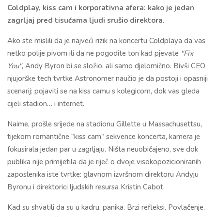
Coldplay, kiss cam i korporativna afera: kako je jedan
zagrljaj pred tisućama ljudi srušio direktora.
Ako ste mislili da je najveći rizik na koncertu Coldplaya da vas
netko polije pivom ili da ne pogodite ton kad pjevate
"Fix
You"
, Andy Byron bi se složio, ali samo djelomično. Bivši CEO
njujorške tech tvrtke Astronomer naučio je da postoji i opasniji
scenarij: pojaviti se na kiss camu s kolegicom, dok vas gleda
cijeli stadion… i internet.
Naime, prošle srijede na stadionu Gillette u Massachusettsu,
tijekom romantične "kiss cam" sekvence koncerta, kamera je
fokusirala jedan par u zagrljaju. Ništa neuobičajeno, sve dok
publika nije primijetila da je riječ o dvoje visokopozicioniranih
zaposlenika iste tvrtke: glavnom izvršnom direktoru Andyju
Byronu i direktorici ljudskih resursa Kristin Cabot.
Kad su shvatili da su u kadru, panika. Brzi refleksi. Povlačenje.