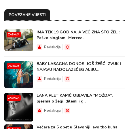
POVEZANE VIJESTI
IMA TEK 19 GODINA, A VEĆ ZNA ŠTO ŽELI:
ZABAVA
Paško singlom „Merced...
Redakcija
BABY LASAGNA DONOSI JOŠ ŽEŠĆI ZVUK I
ZABAVA
NAJAVU NADOLAZEĆEG ALBU...
Redakcija
LANA PLETIKAPIĆ OBJAVILA “MOŽDA”:
ZABAVA
pjesma o želji, dilemi i g...
Redakcija
Večera za 5 opet u Slavoniji: evo tko kuha