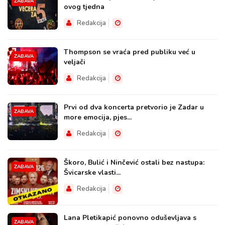
ZABAVA
ovog tjedna
Redakcija
Thompson se vraća pred publiku već u
ZABAVA
veljači
Redakcija
Prvi od dva koncerta pretvorio je Zadar u
ZABAVA
more emocija, pjes...
Redakcija
Škoro, Bulić i Ninčević ostali bez nastupa:
ZABAVA
Švicarske vlasti...
Redakcija
Lana Pletikapić ponovno oduševljava s
ZABAVA