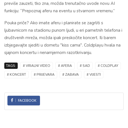
previše zauzeti, tko zna, možda trenutačno uvode novu AI
funkciju: “Prepoznaj aferu na eventu u stvarnom vremenu.”
Pouka priče? Ako imate aferu i planirate se zagrliti s
ljubavnicom na stadionu punom ljudi, u eri pametnih telefona i
društvenih mreža, možda ipak preskočite koncert. Ili barem
izbjegavajte sjediti u dometu "kiss cama". Coldplayu hvala na
sjajnom koncertu i nenamjernom razotkrivanju.
TAGS:
# VIRALNI VIDEO
# AFERA
# SAD
# COLDPLAY
# KONCERT
# PRIJEVARA
# ZABAVA
# VIJESTI
FACEBOOK