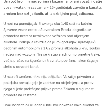
Unatoč brojnim nadzorima i kaznama, pijani vozači i dalje
voze hrvatskim cestama – 25-godišnjak završio u kanalu,
srećom bez ozlijeđenih, ali s ozbiljnim posljedicama.
U noći na ponedjeljak, 5. svibnja oko 1.40 sati, na kolniku
Sjeverne vezne ceste u Slavonskom Brodu, dogodila se
prometna nesreća uzrokovana vožnjom pod utjecajem
alkohola. Policija je utvrdila da je 25-godišnjak, upravljajući
osobnim automobilom s 1,62 promila alkohola u krvi, izgubio
nadzor nad vozilom. Nije se kretao sredinom prometne trake,
već je prešao na šljunčanu i travnatu površinu, nakon čega je
sletio u odvodni kanal.
U nesreći, srećom, nitko nije ozlijeđen. Vozač je priveden u
policijsku postaju gdje je zadržan na otriježnjenju, a protiv
njega slijede prekršajne prijave prema Zakonu o sigurnosti
prometa na cestama.
Ovaj incident još je jedan u nizu koji pokazuje kako alkohol za