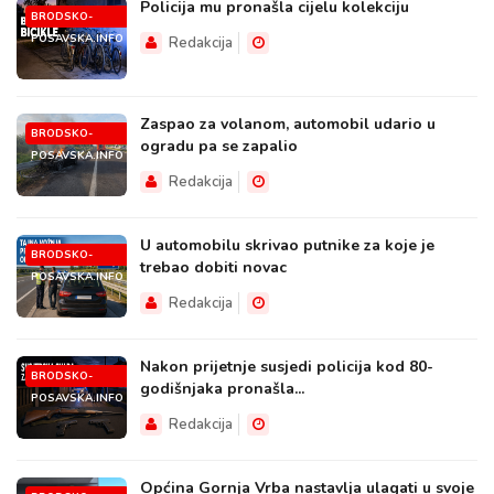
Policija mu pronašla cijelu kolekciju
BRODSKO-
POSAVSKA.INFO
Redakcija
Zaspao za volanom, automobil udario u
BRODSKO-
ogradu pa se zapalio
POSAVSKA.INFO
Redakcija
U automobilu skrivao putnike za koje je
BRODSKO-
trebao dobiti novac
POSAVSKA.INFO
Redakcija
Nakon prijetnje susjedi policija kod 80-
BRODSKO-
godišnjaka pronašla...
POSAVSKA.INFO
Redakcija
Općina Gornja Vrba nastavlja ulagati u svoje