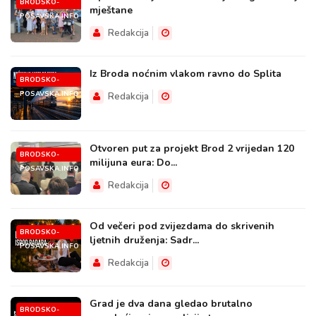
BRODSKO-
mještane
POSAVSKA.INFO
Redakcija
Iz Broda noćnim vlakom ravno do Splita
BRODSKO-
POSAVSKA.INFO
Redakcija
Otvoren put za projekt Brod 2 vrijedan 120
BRODSKO-
milijuna eura: Do...
POSAVSKA.INFO
Redakcija
Od večeri pod zvijezdama do skrivenih
BRODSKO-
ljetnih druženja: Sadr...
POSAVSKA.INFO
Redakcija
Grad je dva dana gledao brutalno
BRODSKO-