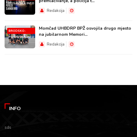
premlaćivanje, a policija t...
POSAVSKA.INFO
Redakcija
Momčad UHBDRP BPŽ osvojila drugo mjesto
BRODSKO-
na jubilarnom Memori...
POSAVSKA.INFO
Redakcija
INFO
sds