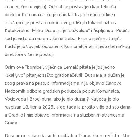
imao većinu u vijeću). Odmah je postavljen kao tehnički
direktor Komunalca, čiji je mandat trajao četiri godine i
“slučajno” je prestao nakon ovogodišnjih lokalnih izbora.
Kolokvijalno, Mirko Duspara je “sažvakao” i “ispljunuo” Pudića
kad je vidio da mu on više ne treba. Prema riječima Janjića,
Pudić je još uvijek zaposlenik Komunalca, ali mjesto tehničkog
direktora više ne postoji.
Osim ove “bombe”, vijećnica Lemaić pitala je još jedno
“škakljivo” pitanje: zašto gradonačelnik Duspara, a dužan je
zbog prava na pristup informacijama, nije objavio članove
Nadzornih odbora gradskih poduzeća poput Komunalca,
Vodovoda i Brod-plina, ako je bio dužan? Natječaj je bio
raspisan 18. lipnja 2025., a od tada je prošlo više od sto dana,
a Grad još nije objavio informacije na službenim stranicama
Grada.
Duspara je rekao da su ti rezultati u Trgovačkom registru, što