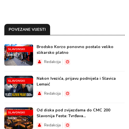
POVEZANE VIJESTI
Brodsko Korzo ponovno postalo veliko
SLAVONSKI
slikarsko platno
BROD
Redakcija
Nakon Ivezića, prijavu podnijela i Slavica
SLAVONSKI
Lemaić
BROD
Redakcija
Od diska pod zvijezdama do CMC 200
SLAVONSKI
Slavonija Festa: Tvrđava...
BROD
Redakcija