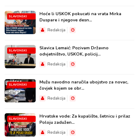
Hoće li USKOK pokucati na vrata Mirka
SLAVONSKI
Duspare i njegove desn...
BROD
Redakcija
Slavica Lemaić: Pozivam Državno
SLAVONSKI
odvjetništvo, USKOK, policij...
BROD
Redakcija
Mužu navodno naručila ubojstvo za novac,
SLAVONSKI
čovjek kojem se obr...
BROD
Redakcija
Hrvatske vode: Za kupalište, šetnicu i prilaz
SLAVONSKI
Poloju zadužen...
BROD
Redakcija