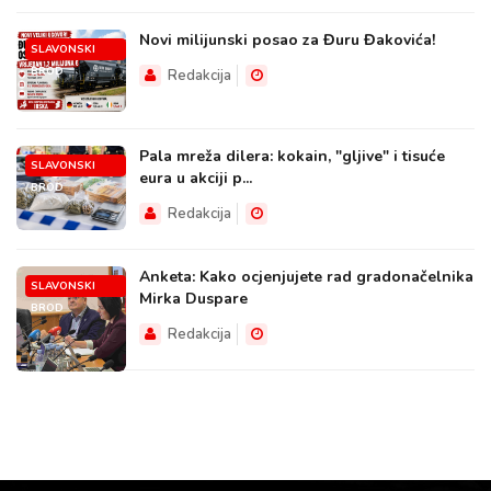
Novi milijunski posao za Đuru Đakovića!
SLAVONSKI
BROD
Redakcija
Pala mreža dilera: kokain, "gljive" i tisuće
SLAVONSKI
eura u akciji p...
BROD
Redakcija
Anketa: Kako ocjenjujete rad gradonačelnika
SLAVONSKI
Mirka Duspare
BROD
Redakcija