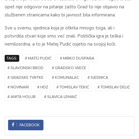
opet nije odgovor na pitanje zašto Grad to nije objavio na
službenim stranicama kako bi javnost bila informirana.
Sve u svemu, sjednica koja je otkrila mnogo toga, ali i
potvrdila stvari koje smo već znali. Politička igra je teška i
nemilosrdna, a to je Matej Pudić osjetio na svojoj koži.
TAGS:
# MATEJ PUDIĆ
# MIRKO DUSPARA
# SLAVONSKI BROD
# GRADSKO VIJEĆE
# GRADSKE TVRTKE
# KOMUNALAC
# SJEDNICA
# NOVINARI
# HDZ
# TOMISLAV TEKIĆ
# TOMISLAV DELIĆ
# ANITA HOLUB
# SLAVICA LEMAIĆ
FACEBOOK