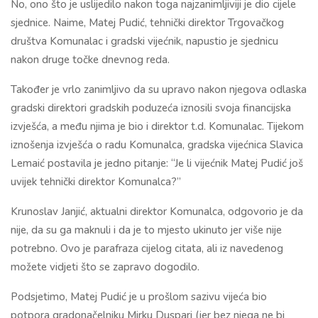
No, ono što je uslijedilo nakon toga najzanimljiviji je dio cijele
sjednice. Naime, Matej Pudić, tehnički direktor Trgovačkog
društva Komunalac i gradski vijećnik, napustio je sjednicu
nakon druge točke dnevnog reda.
Također je vrlo zanimljivo da su upravo nakon njegova odlaska
gradski direktori gradskih poduzeća iznosili svoja financijska
izvješća, a među njima je bio i direktor t.d. Komunalac. Tijekom
iznošenja izvješća o radu Komunalca, gradska vijećnica Slavica
Lemaić postavila je jedno pitanje: “Je li vijećnik Matej Pudić još
uvijek tehnički direktor Komunalca?”
Krunoslav Janjić, aktualni direktor Komunalca, odgovorio je da
nije, da su ga maknuli i da je to mjesto ukinuto jer više nije
potrebno. Ovo je parafraza cijelog citata, ali iz navedenog
možete vidjeti što se zapravo dogodilo.
Podsjetimo, Matej Pudić je u prošlom sazivu vijeća bio
potpora gradonačelniku Mirku Duspari (jer bez njega ne bi