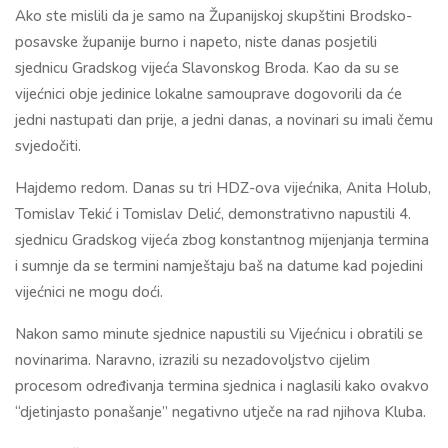
Ako ste mislili da je samo na Županijskoj skupštini Brodsko-
posavske županije burno i napeto, niste danas posjetili
sjednicu Gradskog vijeća Slavonskog Broda. Kao da su se
vijećnici obje jedinice lokalne samouprave dogovorili da će
jedni nastupati dan prije, a jedni danas, a novinari su imali čemu
svjedočiti.
Hajdemo redom. Danas su tri HDZ-ova vijećnika, Anita Holub,
Tomislav Tekić i Tomislav Delić, demonstrativno napustili 4.
sjednicu Gradskog vijeća zbog konstantnog mijenjanja termina
i sumnje da se termini namještaju baš na datume kad pojedini
vijećnici ne mogu doći.
Nakon samo minute sjednice napustili su Vijećnicu i obratili se
novinarima. Naravno, izrazili su nezadovoljstvo cijelim
procesom određivanja termina sjednica i naglasili kako ovakvo
“djetinjasto ponašanje” negativno utječe na rad njihova Kluba.