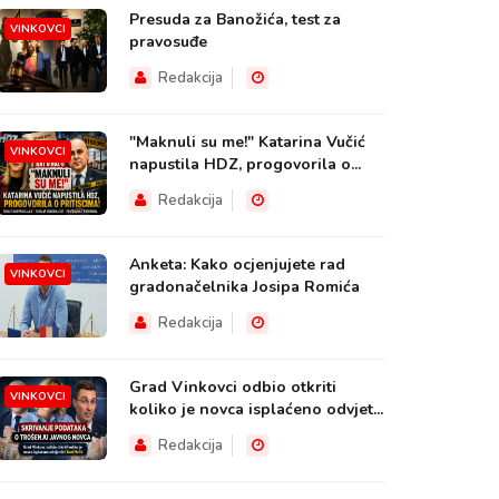
Presuda za Banožića, test za
VINKOVCI
pravosuđe
Redakcija
"Maknuli su me!" Katarina Vučić
VINKOVCI
napustila HDZ, progovorila o...
Redakcija
Anketa: Kako ocjenjujete rad
VINKOVCI
gradonačelnika Josipa Romića
Redakcija
Grad Vinkovci odbio otkriti
VINKOVCI
koliko je novca isplaćeno odvjet...
Redakcija