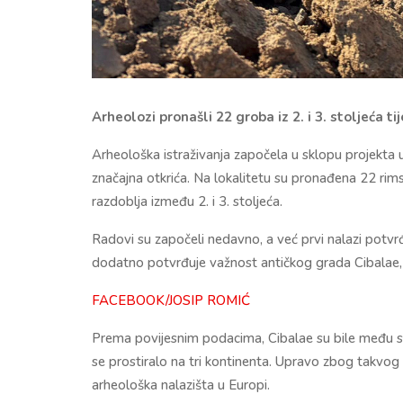
Arheolozi pronašli 22 groba iz 2. i 3. stoljeća 
Arheološka istraživanja započela u sklopu projekta 
značajna otkrića. Na lokalitetu su pronađena 22 rims
razdoblja između 2. i 3. stoljeća.
Radovi su započeli nedavno, a već prvi nalazi potvr
dodatno potvrđuje važnost antičkog grada
Cibalae
FACEBOOK/JOSIP ROMIĆ
Prema povijesnim podacima, Cibalae su bile među sto
se prostiralo na tri kontinenta. Upravo zbog takvog
arheološka nalazišta u Europi.