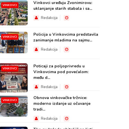
Vinkovci uređuju Zvonimirovu:
VINKOVCI
uklanjanje starih stabala i sa...
Redakcija
Policija u Vinkovcima predstavila
VINKOVCI
zanimanje mladima na sajmu...
Redakcija
Poticaji za poljoprivredu u
VINKOVCI
Vinkovcima pod povećalom:
među d...
Redakcija
Obnova vinkovačke tržnice:
VINKOVCI
moderno izdanje uz očuvanje
tradi...
Redakcija