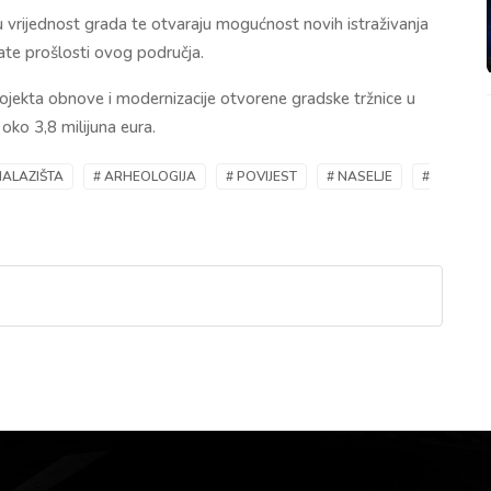
 vrijednost grada te otvaraju mogućnost novih istraživanja
gate prošlosti ovog područja.
jekta obnove i modernizacije otvorene gradske tržnice u
 oko 3,8 milijuna eura.
NALAZIŠTA
# ARHEOLOGIJA
# POVIJEST
# NASELJE
#