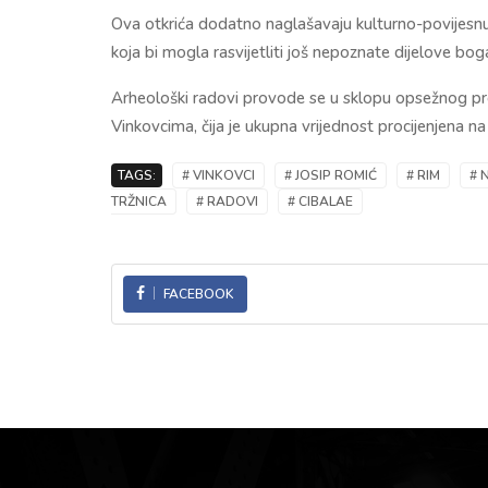
Ova otkrića dodatno naglašavaju kulturno-povijesnu
koja bi mogla rasvijetliti još nepoznate dijelove bo
Arheološki radovi provode se u sklopu opsežnog pro
Vinkovcima
, čija je ukupna vrijednost procijenjena na
TAGS:
# VINKOVCI
# JOSIP ROMIĆ
# RIM
# 
TRŽNICA
# RADOVI
# CIBALAE
FACEBOOK