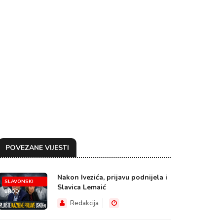
POVEZANE VIJESTI
Nakon Ivezića, prijavu podnijela i
SLAVONSKI
Slavica Lemaić
BROD
Redakcija