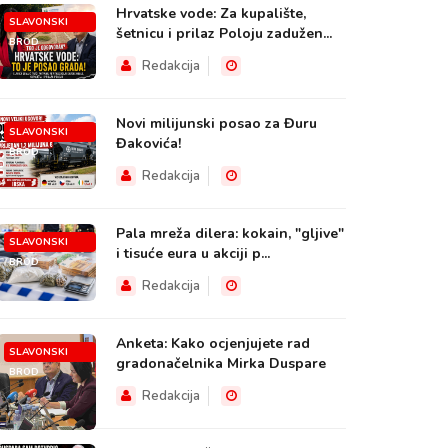
Hrvatske vode: Za kupalište,
SLAVONSKI
šetnicu i prilaz Poloju zadužen...
BROD
Redakcija
Novi milijunski posao za Đuru
SLAVONSKI
Đakovića!
BROD
Redakcija
Pala mreža dilera: kokain, "gljive"
SLAVONSKI
i tisuće eura u akciji p...
BROD
Redakcija
Anketa: Kako ocjenjujete rad
SLAVONSKI
gradonačelnika Mirka Duspare
BROD
Redakcija