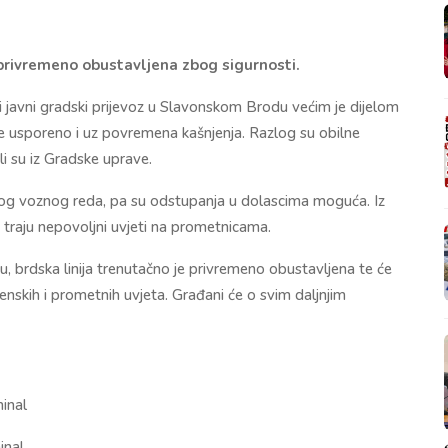
 privremeno obustavljena zbog sigurnosti.
javni gradski prijevoz u Slavonskom Brodu većim je dijelom
 se usporeno i uz povremena kašnjenja. Razlog su obilne
ili su iz Gradske uprave.
nog voznog reda, pa su odstupanja u dolascima moguća. Iz
 traju nepovoljni uvjeti na prometnicama.
u, brdska linija trenutačno je privremeno obustavljena te će
skih i prometnih uvjeta. Građani će o svim daljnjim
minal
inal