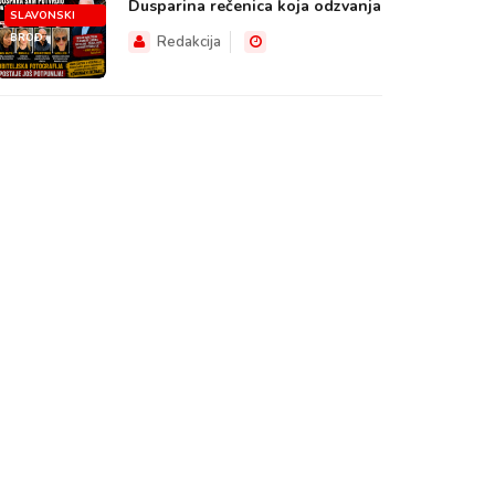
Dusparina rečenica koja odzvanja
SLAVONSKI
BROD
Redakcija