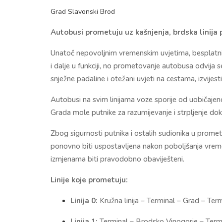
Grad Slavonski Brod
Autobusi prometuju uz kašnjenja, brdska linija
Unatoč nepovoljnim vremenskim uvjetima, besplatni 
i dalje u funkciji, no prometovanje autobusa odvija
snježne padaline i otežani uvjeti na cestama, izvijest
Autobusi na svim linijama voze sporije od uobičaje
Grada mole putnike za razumijevanje i strpljenje dok
Zbog sigurnosti putnika i ostalih sudionika u promet
ponovno biti uspostavljena nakon poboljšanja vremen
izmjenama biti pravodobno obaviješteni.
Linije koje prometuju:
Linija 0:
Kružna linija – Terminal – Grad – Ter
Linija 1:
Terminal – Brodsko Vinogorje – Term