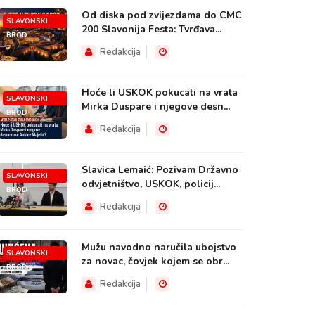
Od diska pod zvijezdama do CMC
SLAVONSKI
200 Slavonija Festa: Tvrđava...
BROD
Redakcija
Hoće li USKOK pokucati na vrata
SLAVONSKI
Mirka Duspare i njegove desn...
BROD
Redakcija
Slavica Lemaić: Pozivam Državno
SLAVONSKI
odvjetništvo, USKOK, policij...
BROD
Redakcija
Mužu navodno naručila ubojstvo
SLAVONSKI
za novac, čovjek kojem se obr...
BROD
Redakcija