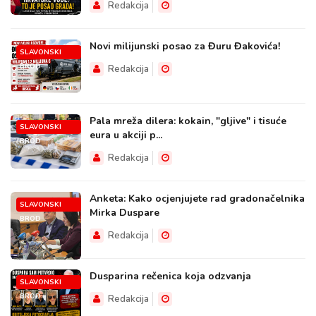
Redakcija
Novi milijunski posao za Đuru Đakovića!
SLAVONSKI
BROD
Redakcija
Pala mreža dilera: kokain, "gljive" i tisuće
SLAVONSKI
eura u akciji p...
BROD
Redakcija
Anketa: Kako ocjenjujete rad gradonačelnika
SLAVONSKI
Mirka Duspare
BROD
Redakcija
Dusparina rečenica koja odzvanja
SLAVONSKI
BROD
Redakcija