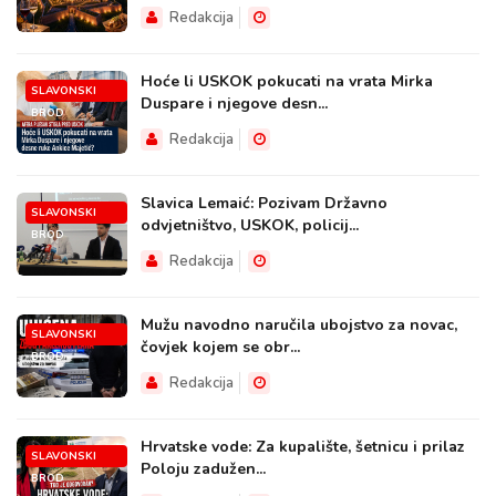
Redakcija
Hoće li USKOK pokucati na vrata Mirka
SLAVONSKI
Duspare i njegove desn...
BROD
Redakcija
Slavica Lemaić: Pozivam Državno
SLAVONSKI
odvjetništvo, USKOK, policij...
BROD
Redakcija
Mužu navodno naručila ubojstvo za novac,
SLAVONSKI
čovjek kojem se obr...
BROD
Redakcija
Hrvatske vode: Za kupalište, šetnicu i prilaz
SLAVONSKI
Poloju zadužen...
BROD