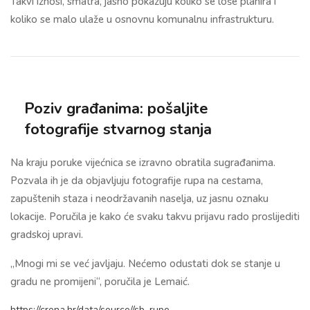
Takvi iznosi, smatra, jasno pokazuju koliko se loše planira i
koliko se malo ulaže u osnovnu komunalnu infrastrukturu.
Poziv građanima: pošaljite
fotografije stvarnog stanja
Na kraju poruke vijećnica se izravno obratila sugrađanima.
Pozvala ih je da objavljuju fotografije rupa na cestama,
zapuštenih staza i neodržavanih naselja, uz jasnu oznaku
lokacije. Poručila je kako će svaku takvu prijavu rado proslijediti
gradskoj upravi.
„Mnogi mi se već javljaju. Nećemo odustati dok se stanje u
gradu ne promijeni“, poručila je Lemaić.
https://crona.hr/data/source//sb_rupe