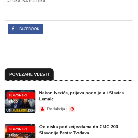
# LOKALNA POLITIKA
FACEBOOK
POVEZANE VIJESTI
Nakon Ivezića, prijavu podnijela i Slavica
SLAVONSKI
Lemaić
BROD
Redakcija
Od diska pod zvijezdama do CMC 200
SLAVONSKI
Slavonija Festa: Tvrđava...
BROD