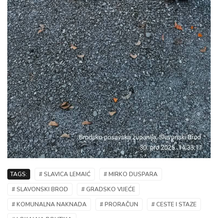
TAGS:
# SLAVICA LEMAIĆ
# MIRKO DUSPARA
# SLAVONSKI BROD
# GRADSKO VIJEĆE
# KOMUNALNA NAKNADA
# PRORAČUN
# CESTE I STAZE