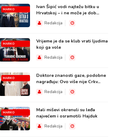
Ivan Šipić vodi najtežu bitku u
MARKO
Hrvatskoj – i ne može je dob...
MARINIĆ
Redakcija
Vrijeme je da se klub vrati ljudima
MARKO
koji ga vole
MARINIĆ
Redakcija
Doktore znanosti gaze, podobne
MARKO
nagrađuju: Ovo više nije Crkv...
MARINIĆ
Redakcija
Mali miševi okrenuli su leđa
MARKO
najvećem i osramotili Hajduk
MARINIĆ
Redakcija