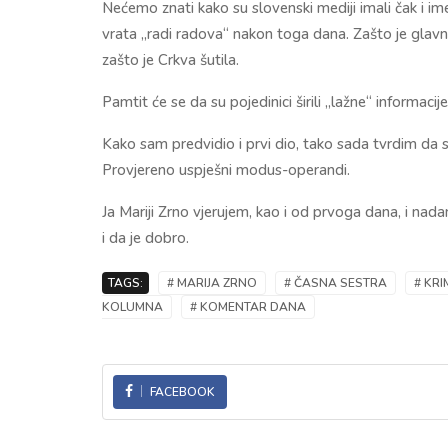
Nećemo znati kako su slovenski mediji imali čak i i
vrata „radi radova“ nakon toga dana. Zašto je gla
zašto je Crkva šutila.
Pamtit će se da su pojedinici širili „lažne“ informacije 
Kako sam predvidio i prvi dio, tako sada tvrdim da se
Provjereno uspješni modus-operandi.
Ja Mariji Zrno vjerujem, kao i od prvoga dana, i nad
i da je dobro.
TAGS:
# MARIJA ZRNO
# ČASNA SESTRA
# KRI
KOLUMNA
# KOMENTAR DANA
FACEBOOK