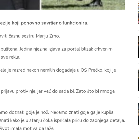
zije koji ponovno savršeno funkcionira.
viti časnu sestru Mariju Zrno.
 puštena. Jedina njezina izjava za portal blizak crkvenim
 sve rekla.
ela je razred nakon nemilih događaja u OŠ Prečko, koji je
rijavu protiv nje, jer već do sada bi. Zato što bi mnoge
mo doznati gdje je nož. Nećemo znati gdje ga je kupila.
ti kako je u stanju šoka ispričala priču do zadnjega detalja.
život imala motiva da laže.