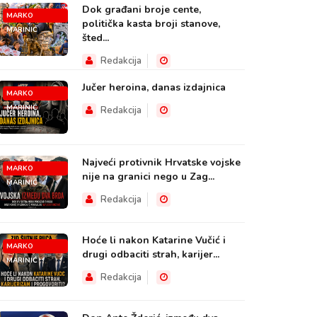
Dok građani broje cente,
MARKO
politička kasta broji stanove,
MARINIĆ
šted...
Redakcija
Jučer heroina, danas izdajnica
MARKO
MARINIĆ
Redakcija
Najveći protivnik Hrvatske vojske
MARKO
nije na granici nego u Zag...
MARINIĆ
Redakcija
Hoće li nakon Katarine Vučić i
MARKO
drugi odbaciti strah, karijer...
MARINIĆ
Redakcija