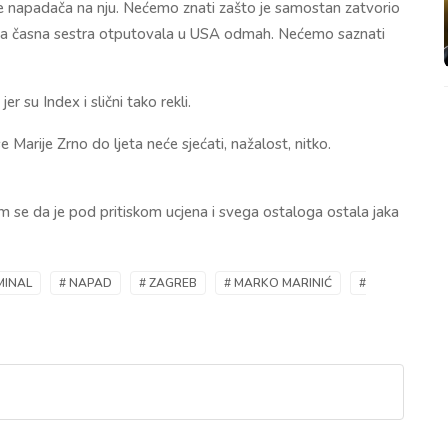
me napadača na nju. Nećemo znati zašto je samostan zatvorio
vna časna sestra otputovala u USA odmah. Nećemo saznati
jer su Index i slični tako rekli.
 Marije Zrno do ljeta neće sjećati, nažalost, nitko.
am se da je pod pritiskom ucjena i svega ostaloga ostala jaka
MINAL
# NAPAD
# ZAGREB
# MARKO MARINIĆ
#