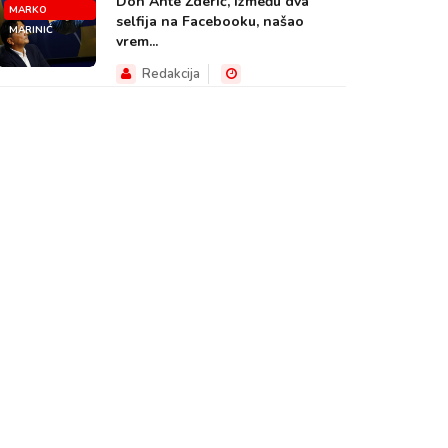
Don Ante Žderić, između dva
MARKO
selfija na Facebooku, našao
MARINIĆ
vrem...
Redakcija