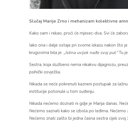
Slučaj Marije Zrno i mehanizam kolektivne amne
Kako sam i rekao, proći će mjesec-dva. Svi će zabora
Iako ona i dalje ostaje pri svome iskazu nakon što je
krugovima bila je:
„Istina uvijek nađe svoj put.“
Tu je
Sestra, koja službeno nema nikakvu dijagnozu, preuz
psihički osvježila.
Nikada se neće pokrenuti kazneni postupak za lažnu p
institucije potonule u tom suđenju.
Nikada nećemo doznati ni gdje je Marija danas. Neće
Nećemo saznati kako se izbola po leđima. Nećemo zna
Nećemo znati zašto bi jedna časna sestra cijeli svoj 