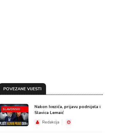
POVEZANE VIJESTI
Nakon Ivezića, prijavu podnijela i
SLAVONSKI
Slavica Lemaić
BROD
Redakcija