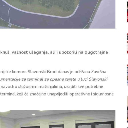
knuli važnost ulaganja, ali i upozorili na dugotrajne
ijske komore Slavonski Brod danas je održana Završna
kumentacije za terminal za opasne terete u luci Slavonski
o se navodi u službenim materijalima, izraditi sve potrebne
terminal koji će značajno unaprijediti operativne i sigurnosne