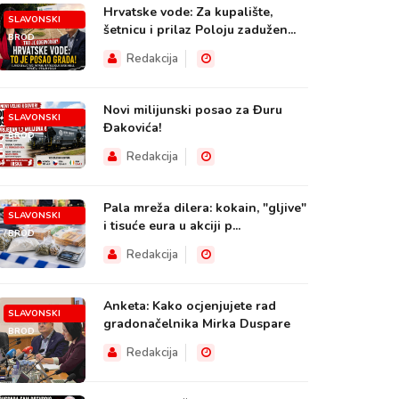
Hrvatske vode: Za kupalište,
SLAVONSKI
šetnicu i prilaz Poloju zadužen...
BROD
Redakcija
Novi milijunski posao za Đuru
SLAVONSKI
Đakovića!
BROD
Redakcija
Pala mreža dilera: kokain, "gljive"
SLAVONSKI
i tisuće eura u akciji p...
BROD
Redakcija
Anketa: Kako ocjenjujete rad
SLAVONSKI
gradonačelnika Mirka Duspare
BROD
Redakcija