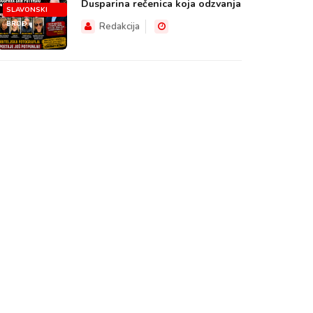
Dusparina rečenica koja odzvanja
SLAVONSKI
BROD
Redakcija