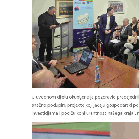
U uvodnom dijelu okupljene je pozdravio predsjedn
snažno podupire projekte koji jačaju gospodarski pot
investicijama i podižu konkurentnost našega kraja“, r