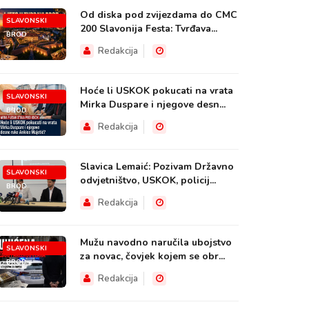
Od diska pod zvijezdama do CMC
SLAVONSKI
200 Slavonija Festa: Tvrđava...
BROD
Redakcija
Hoće li USKOK pokucati na vrata
SLAVONSKI
Mirka Duspare i njegove desn...
BROD
Redakcija
Slavica Lemaić: Pozivam Državno
SLAVONSKI
odvjetništvo, USKOK, policij...
BROD
Redakcija
Mužu navodno naručila ubojstvo
SLAVONSKI
za novac, čovjek kojem se obr...
BROD
Redakcija