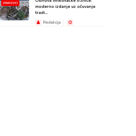
Obnova vinkovačke tržnice:
VINKOVCI
moderno izdanje uz očuvanje
tradi...
Redakcija