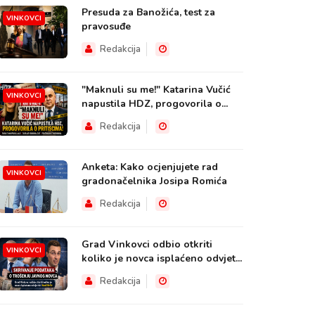
Presuda za Banožića, test za
VINKOVCI
pravosuđe
Redakcija
"Maknuli su me!" Katarina Vučić
VINKOVCI
napustila HDZ, progovorila o...
Redakcija
Anketa: Kako ocjenjujete rad
VINKOVCI
gradonačelnika Josipa Romića
Redakcija
Grad Vinkovci odbio otkriti
VINKOVCI
koliko je novca isplaćeno odvjet...
Redakcija