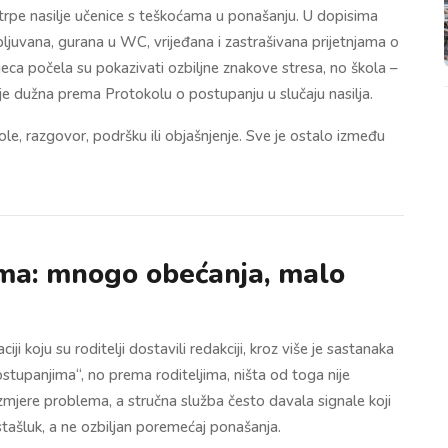
 trpe nasilje učenice s teškoćama u ponašanju. U dopisima
 pljuvana, gurana u WC, vrijeđana i zastrašivana prijetnjama o
eca počela su pokazivati ozbiljne znakove stresa, no škola –
 je dužna prema Protokolu o postupanju u slučaju nasilja.
kole, razgovor, podršku ili objašnjenje. Sve je ostalo između
ma: mnogo obećanja, malo
 koju su roditelji dostavili redakciji, kroz više je sastanaka
postupanjima“, no prema roditeljima, ništa od toga nije
zmjere problema, a stručna služba često davala signale koji
estašluk, a ne ozbiljan poremećaj ponašanja.