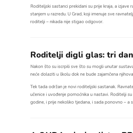
Roditeljski sastanci prekidani su prije kraja, a izjav
stanjem u razredu. U Grad, koji imenuje sve ravnatelj
roditelji – nikada nije stigao odgovor.
Roditelji digli glas: tri d
Nakon što su iscrpili sve što su mogli unutar sustava,
neće dolaziti u školu dok ne bude zajamčena njihova
Tek tada održan je novi roditeljski sastanak. Ravnate
učenice i uvođenje pomoćnika u nastavi. Roditelji su o
godine, i prije nekoliko tjedana, i sada ponovno – a