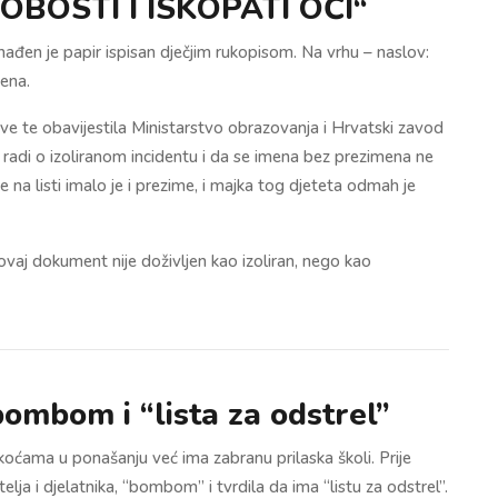
ROBOSTI I ISKOPATI OČI“
đen je papir ispisan dječjim rukopisom. Na vrhu – naslov:
mena.
zjave te obavijestila Ministarstvo obrazovanja i Hrvatski zavod
ad radi o izoliranom incidentu i da se imena bez prezimena ne
a listi imalo je i prezime, i majka tog djeteta odmah je
 ovaj dokument nije doživljen kao izoliran, nego kao
 bombom i “lista za odstrel”
koćama u ponašanju već ima zabranu prilaska školi. Prije
elja i djelatnika, “bombom” i tvrdila da ima “listu za odstrel”.