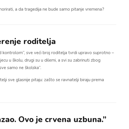
gnorirati, a da tragedija ne bude samo pitanje vremena?
erenje roditelja
d kontrolom”, sve veći broj roditelja tvrdi upravo suprotno –
djecu u školu, drugi su u dilemi, a svi su zabrinuti zbog
“sve samo ne školska”.
lji sve glasnije pitaju: zašto se ravnatelji biraju prema
azao. Ovo je crvena uzbuna.”