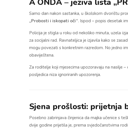
A ONDA – jeziva lista „P
Samo dan nakon sastanka, u školskom dvorištu prona
„Probosti i iskopati oči“
. Ispod – popis desetak i
Policija je stigla u roku od nekoliko minuta, uzela i
za socijalni rad. Ravnateljica je izjavila kako se zas
mogu povezati s konkretnim razredom. No jedno ime n
obaviještena.
Za roditelje koji mjesecima upozoravaju na nasilje –
posljedica niza ignoriranih upozorenja.
Sjena prošlosti: prijetnja
Posebno zabrinjava činjenica da majka učenice s teš
dvije godine prijetila je, prema svjedočanstvima rodit