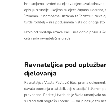
institucijama, tvrdeći da njihova djeca svakodnevno
opisuju situacije u kojima su djeca čupana, udarana,
“izbadanju”, bombama i listama za “odstrel”. Neka dj
tvrde roditelji – nije poduzimala ništa od onoga što
Nitko od roditelja žrtava, kažu, nije dobio poziv iz š
četiri zida ravnateljičina ureda.
Ravnateljica pod optužba
djelovanja
Ravnateljica Vlasta Pavlović Elez, prema dokumentaciji
davala obećanja o „stabilizaciji situacije“ i „žurnim 
provedeno. Roditelji tvrde da je škola umanjivala ra
su djeci slali pogrešnu poruku — da je nasilje tek n