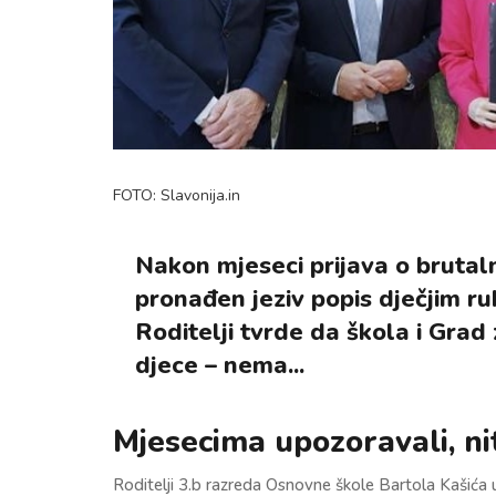
FOTO: Slavonija.in
Nakon mjeseci prijava o brutaln
pronađen jeziv popis dječjim ruk
Roditelji tvrde da škola i Grad 
djece – nema...
Mjesecima upozoravali, ni
Roditelji 3.b razreda Osnovne škole Bartola Kašića 