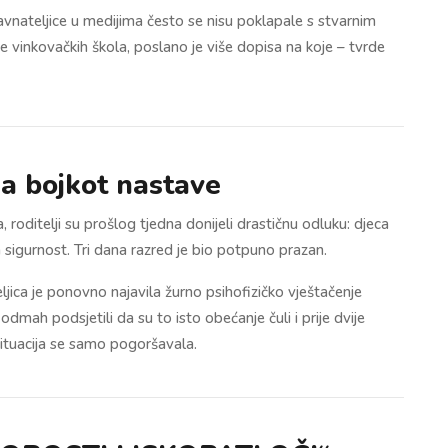
e ravnateljice u medijima često se nisu poklapale s stvarnim
e vinkovačkih škola, poslano je više dopisa na koje – tvrde
ana bojkot nastave
 roditelji su prošlog tjedna donijeli drastičnu odluku: djeca
 sigurnost. Tri dana razred je bio potpuno prazan.
ljica je ponovno najavila žurno psihofizičko vještačenje
dmah podsjetili da su to isto obećanje čuli i prije dvije
 situacija se samo pogoršavala.