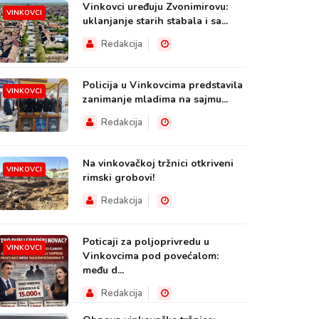
Vinkovci uređuju Zvonimirovu:
VINKOVCI
uklanjanje starih stabala i sa...
Redakcija
Policija u Vinkovcima predstavila
VINKOVCI
zanimanje mladima na sajmu...
Redakcija
Na vinkovačkoj tržnici otkriveni
VINKOVCI
rimski grobovi!
Redakcija
Poticaji za poljoprivredu u
VINKOVCI
Vinkovcima pod povećalom:
među d...
Redakcija