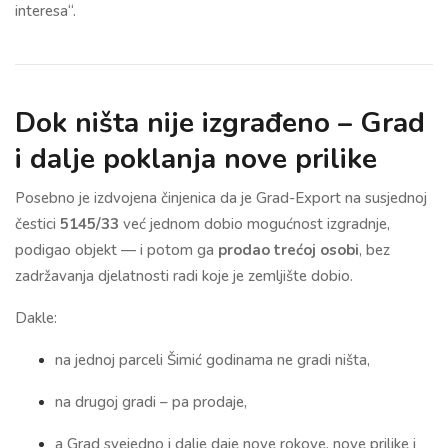
interesa“.
Dok ništa nije izgrađeno – Grad
i dalje poklanja nove prilike
Posebno je izdvojena činjenica da je Grad-Export na susjednoj
čestici
5145/33
već jednom dobio mogućnost izgradnje,
podigao objekt — i potom ga
prodao trećoj osobi
, bez
zadržavanja djelatnosti radi koje je zemljište dobio.
Dakle:
na jednoj parceli Šimić godinama ne gradi ništa,
na drugoj gradi – pa prodaje,
a Grad svejedno i dalje daje nove rokove, nove prilike i