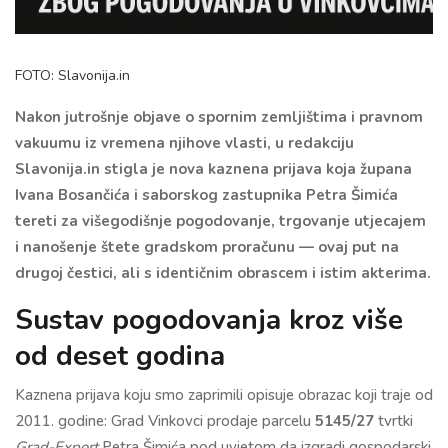
FOTO: Slavonija.in
Nakon jutrošnje objave o spornim zemljištima i pravnom
vakuumu iz vremena njihove vlasti, u redakciju
Slavonija.in stigla je nova kaznena prijava koja župana
Ivana Bosančića i saborskog zastupnika Petra Šimića
tereti za višegodišnje pogodovanje, trgovanje utjecajem
i nanošenje štete gradskom proračunu — ovaj put na
drugoj čestici, ali s identičnim obrascem i istim akterima.
Sustav pogodovanja kroz više
od deset godina
Kaznena prijava koju smo zaprimili opisuje obrazac koji traje od
2011. godine: Grad Vinkovci prodaje parcelu
5145/27
tvrtki
Grad-Export
Petra Šimića pod uvjetom da izgradi gospodarski