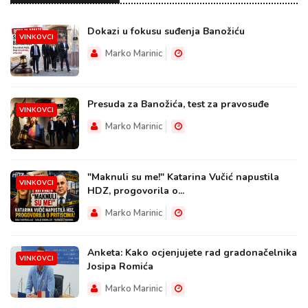
Dokazi u fokusu suđenja Banožiću
VINKOVCI
Marko Marinic
Presuda za Banožića, test za pravosuđe
VINKOVCI
Marko Marinic
"Maknuli su me!" Katarina Vučić napustila
VINKOVCI
HDZ, progovorila o...
Marko Marinic
Anketa: Kako ocjenjujete rad gradonačelnika
VINKOVCI
Josipa Romića
Marko Marinic