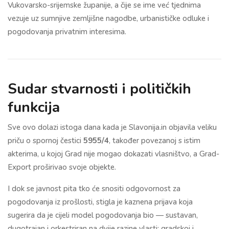
Vukovarsko-srijemske županije, a čije se ime već tjednima
vezuje uz sumnjive zemljišne nagodbe, urbanističke odluke i
pogodovanja privatnim interesima.
Sudar stvarnosti i političkih
funkcija
Sve ovo dolazi istoga dana kada je Slavonija.in objavila veliku
priču o spornoj čestici
5955/4
, također povezanoj s istim
akterima, u kojoj Grad nije mogao dokazati vlasništvo, a Grad-
Export proširivao svoje objekte.
I dok se javnost pita tko će snositi odgovornost za
pogodovanja iz prošlosti, stigla je kaznena prijava koja
sugerira da je cijeli model pogodovanja bio — sustavan,
dugotrajan i orkestriran na dvije razine vlasti: gradskoj i