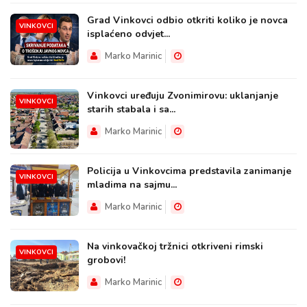
Grad Vinkovci odbio otkriti koliko je novca
VINKOVCI
isplaćeno odvjet...
Marko Marinic
Vinkovci uređuju Zvonimirovu: uklanjanje
VINKOVCI
starih stabala i sa...
Marko Marinic
Policija u Vinkovcima predstavila zanimanje
VINKOVCI
mladima na sajmu...
Marko Marinic
Na vinkovačkoj tržnici otkriveni rimski
VINKOVCI
grobovi!
Marko Marinic