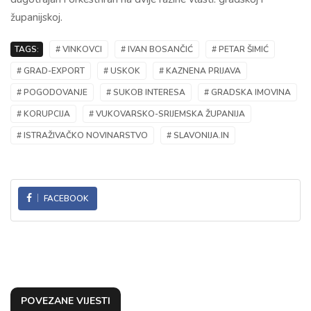
županijskoj.
TAGS:
# VINKOVCI
# IVAN BOSANČIĆ
# PETAR ŠIMIĆ
# GRAD-EXPORT
# USKOK
# KAZNENA PRIJAVA
# POGODOVANJE
# SUKOB INTERESA
# GRADSKA IMOVINA
# KORUPCIJA
# VUKOVARSKO-SRIJEMSKA ŽUPANIJA
# ISTRAŽIVAČKO NOVINARSTVO
# SLAVONIJA.IN
FACEBOOK
POVEZANE VIJESTI