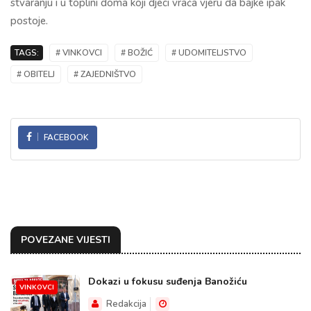
stvaranju i u toplini doma koji djeci vraća vjeru da bajke ipak
postoje.
TAGS:
# VINKOVCI
# BOŽIĆ
# UDOMITELJSTVO
# OBITELJ
# ZAJEDNIŠTVO
FACEBOOK
POVEZANE VIJESTI
Dokazi u fokusu suđenja Banožiću
VINKOVCI
Redakcija