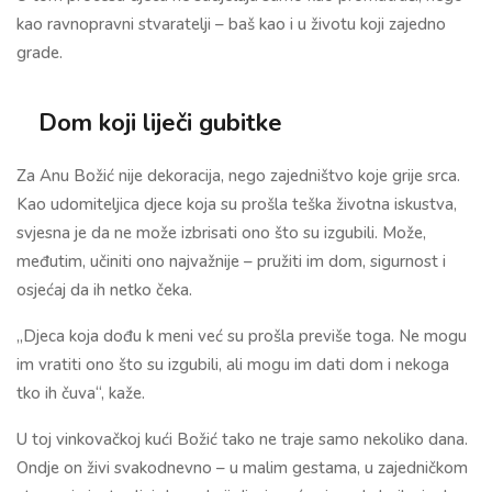
kao ravnopravni stvaratelji – baš kao i u životu koji zajedno
grade.
Dom koji liječi gubitke
Za Anu Božić nije dekoracija, nego zajedništvo koje grije srca.
Kao udomiteljica djece koja su prošla teška životna iskustva,
svjesna je da ne može izbrisati ono što su izgubili. Može,
međutim, učiniti ono najvažnije – pružiti im dom, sigurnost i
osjećaj da ih netko čeka.
„Djeca koja dođu k meni već su prošla previše toga. Ne mogu
im vratiti ono što su izgubili, ali mogu im dati dom i nekoga
tko ih čuva“, kaže.
U toj vinkovačkoj kući Božić tako ne traje samo nekoliko dana.
Ondje on živi svakodnevno – u malim gestama, u zajedničkom