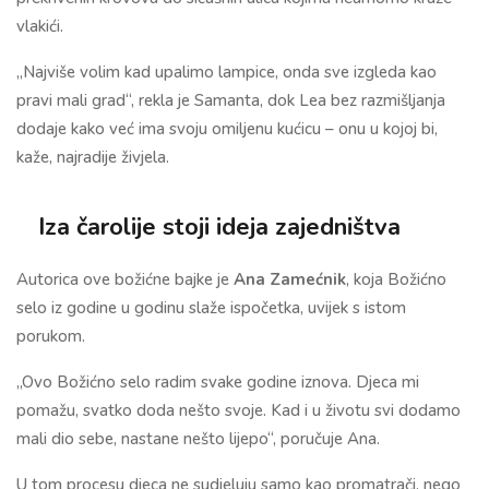
vlakići.
„Najviše volim kad upalimo lampice, onda sve izgleda kao
pravi mali grad“, rekla je Samanta, dok Lea bez razmišljanja
dodaje kako već ima svoju omiljenu kućicu – onu u kojoj bi,
kaže, najradije živjela.
Iza čarolije stoji ideja zajedništva
Autorica ove božićne bajke je
Ana Zamećnik
, koja Božićno
selo iz godine u godinu slaže ispočetka, uvijek s istom
porukom.
„Ovo Božićno selo radim svake godine iznova. Djeca mi
pomažu, svatko doda nešto svoje. Kad i u životu svi dodamo
mali dio sebe, nastane nešto lijepo“, poručuje Ana.
U tom procesu djeca ne sudjeluju samo kao promatrači, nego