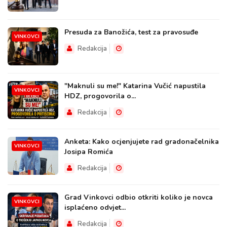
Presuda za Banožića, test za pravosuđe
VINKOVCI
Redakcija
"Maknuli su me!" Katarina Vučić napustila
VINKOVCI
HDZ, progovorila o...
Redakcija
Anketa: Kako ocjenjujete rad gradonačelnika
VINKOVCI
Josipa Romića
Redakcija
Grad Vinkovci odbio otkriti koliko je novca
VINKOVCI
isplaćeno odvjet...
Redakcija