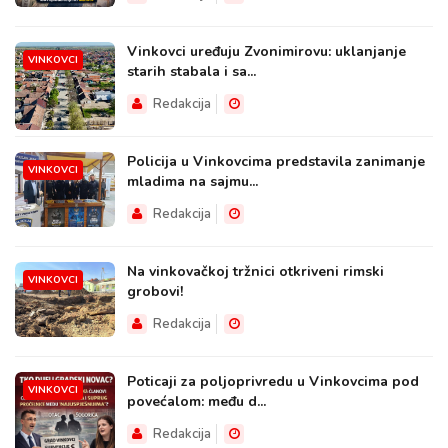
Vinkovci uređuju Zvonimirovu: uklanjanje
VINKOVCI
starih stabala i sa...
Redakcija
Policija u Vinkovcima predstavila zanimanje
VINKOVCI
mladima na sajmu...
Redakcija
Na vinkovačkoj tržnici otkriveni rimski
VINKOVCI
grobovi!
Redakcija
Poticaji za poljoprivredu u Vinkovcima pod
VINKOVCI
povećalom: među d...
Redakcija