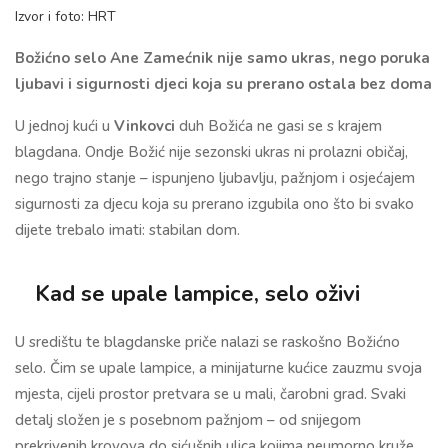
Izvor i foto: HRT
Božićno selo Ane Zamećnik nije samo ukras, nego poruka
ljubavi i sigurnosti djeci koja su prerano ostala bez doma
U jednoj kući u
Vinkovci
duh Božića ne gasi se s krajem
blagdana. Ondje Božić nije sezonski ukras ni prolazni običaj,
nego trajno stanje – ispunjeno ljubavlju, pažnjom i osjećajem
sigurnosti za djecu koja su prerano izgubila ono što bi svako
dijete trebalo imati: stabilan dom.
Kad se upale lampice, selo oživi
U središtu te blagdanske priče nalazi se raskošno Božićno
selo. Čim se upale lampice, a minijaturne kućice zauzmu svoja
mjesta, cijeli prostor pretvara se u mali, čarobni grad. Svaki
detalj složen je s posebnom pažnjom – od snijegom
prekrivenih krovova do sićušnih ulica kojima neumorno kruže