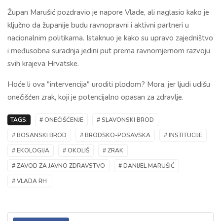
Župan Marušić pozdravio je napore Vlade, ali naglasio kako je
ključno da županije budu ravnopravni i aktivni partneri u
nacionalnim politikama. Istaknuo je kako su upravo zajedništvo
i međusobna suradnja jedini put prema ravnomjernom razvoju
svih krajeva Hrvatske.
Hoće li ova "intervencija" uroditi plodom? Mora, jer ljudi udišu
onečišćen zrak, koji je potencijalno opasan za zdravlje.
TAGS:
# ONEČIŠĆENJE
# SLAVONSKI BROD
# BOSANSKI BROD
# BRODSKO-POSAVSKA
# INSTITUCIJE
# EKOLOGIJA
# OKOLIŠ
# ZRAK
# ZAVOD ZA JAVNO ZDRAVSTVO
# DANIJEL MARUŠIĆ
# VLADA RH