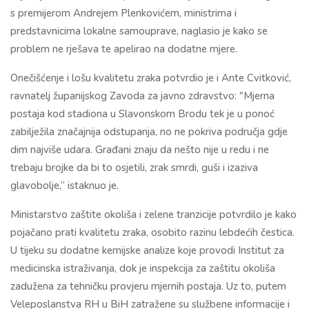
s premijerom Andrejem Plenkovićem, ministrima i
predstavnicima lokalne samouprave, naglasio je kako se
problem ne rješava te apelirao na dodatne mjere.
Onečišćenje i lošu kvalitetu zraka potvrdio je i Ante Cvitković,
ravnatelj županijskog Zavoda za javno zdravstvo: "Mjerna
postaja kod stadiona u Slavonskom Brodu tek je u ponoć
zabilježila značajnija odstupanja, no ne pokriva područja gdje
dim najviše udara. Građani znaju da nešto nije u redu i ne
trebaju brojke da bi to osjetili, zrak smrdi, guši i izaziva
glavobolje,“ istaknuo je.
Ministarstvo zaštite okoliša i zelene tranzicije potvrdilo je kako
pojačano prati kvalitetu zraka, osobito razinu lebdećih čestica.
U tijeku su dodatne kemijske analize koje provodi Institut za
medicinska istraživanja, dok je inspekcija za zaštitu okoliša
zadužena za tehničku provjeru mjernih postaja. Uz to, putem
Veleposlanstva RH u BiH zatražene su službene informacije i