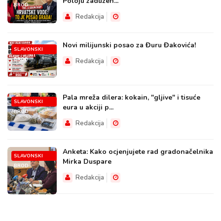
Poloju zadužen...
BROD
Redakcija
Novi milijunski posao za Đuru Đakovića!
SLAVONSKI
BROD
Redakcija
Pala mreža dilera: kokain, "gljive" i tisuće
SLAVONSKI
eura u akciji p...
BROD
Redakcija
Anketa: Kako ocjenjujete rad gradonačelnika
SLAVONSKI
Mirka Duspare
BROD
Redakcija