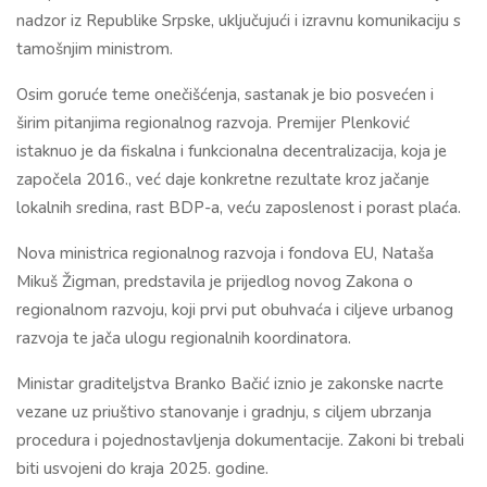
nadzor iz Republike Srpske, uključujući i izravnu komunikaciju s
tamošnjim ministrom.
Osim goruće teme onečišćenja, sastanak je bio posvećen i
širim pitanjima regionalnog razvoja. Premijer Plenković
istaknuo je da fiskalna i funkcionalna decentralizacija, koja je
započela 2016., već daje konkretne rezultate kroz jačanje
lokalnih sredina, rast BDP-a, veću zaposlenost i porast plaća.
Nova ministrica regionalnog razvoja i fondova EU, Nataša
Mikuš Žigman, predstavila je prijedlog novog Zakona o
regionalnom razvoju, koji prvi put obuhvaća i ciljeve urbanog
razvoja te jača ulogu regionalnih koordinatora.
Ministar graditeljstva Branko Bačić iznio je zakonske nacrte
vezane uz priuštivo stanovanje i gradnju, s ciljem ubrzanja
procedura i pojednostavljenja dokumentacije. Zakoni bi trebali
biti usvojeni do kraja 2025. godine.