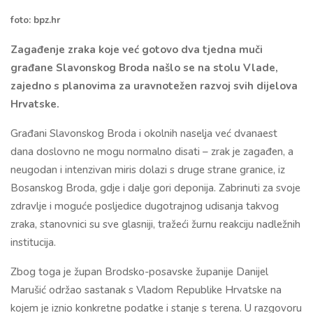
foto: bpz.hr
Zagađenje zraka koje već gotovo dva tjedna muči
građane Slavonskog Broda našlo se na stolu Vlade,
zajedno s planovima za uravnotežen razvoj svih dijelova
Hrvatske.
Građani Slavonskog Broda i okolnih naselja već dvanaest
dana doslovno ne mogu normalno disati – zrak je zagađen, a
neugodan i intenzivan miris dolazi s druge strane granice, iz
Bosanskog Broda, gdje i dalje gori deponija. Zabrinuti za svoje
zdravlje i moguće posljedice dugotrajnog udisanja takvog
zraka, stanovnici su sve glasniji, tražeći žurnu reakciju nadležnih
institucija.
Zbog toga je župan Brodsko-posavske županije Danijel
Marušić održao sastanak s Vladom Republike Hrvatske na
kojem je iznio konkretne podatke i stanje s terena. U razgovoru