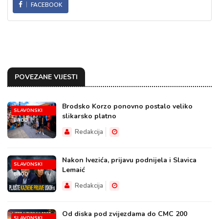
FACEBOOK
POVEZANE VIJESTI
Brodsko Korzo ponovno postalo veliko
SLAVONSKI
slikarsko platno
BROD
Redakcija
Nakon Ivezića, prijavu podnijela i Slavica
SLAVONSKI
Lemaić
BROD
Redakcija
Od diska pod zvijezdama do CMC 200
SLAVONSKI