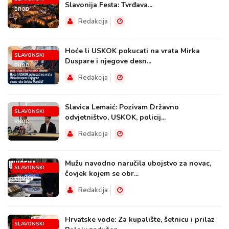
Slavonija Festa: Tvrđava...
BROD
Redakcija
Hoće li USKOK pokucati na vrata Mirka
SLAVONSKI
Duspare i njegove desn...
BROD
Redakcija
Slavica Lemaić: Pozivam Državno
SLAVONSKI
odvjetništvo, USKOK, policij...
BROD
Redakcija
Mužu navodno naručila ubojstvo za novac,
SLAVONSKI
čovjek kojem se obr...
BROD
Redakcija
Hrvatske vode: Za kupalište, šetnicu i prilaz
SLAVONSKI