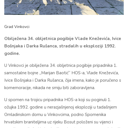
Grad Vinkovci
Obilježena 34. obljetnica pogibije Vlade Kneževića, Ivice
Bošnjaka i Darka Rušanca, stradalih u eksploziji 1992.
godine.
U
Vinkovci
je obilježena 34. obljetnica pogibije pripadnika 1.
samostalne bojne „Marijan Baotić“ HOS-a, Vlade Kneževića,
Ivice Bošnjaka i Darka Rušanca, čija imena, kako je poručeno s
komemoracije, nikada ne smiju biti zaboravljena.
U spomen na trojicu pripadnika HOS-a koji su poginuli 1.
ožujka 1992. godine u nerazjašnjenoj eksploziji u tadašnjem
Omladinskom domu u Vinkovcima, podno Spomenika
hrvatskim braniteljima uz rijeku Bosut položeni su vijenci i