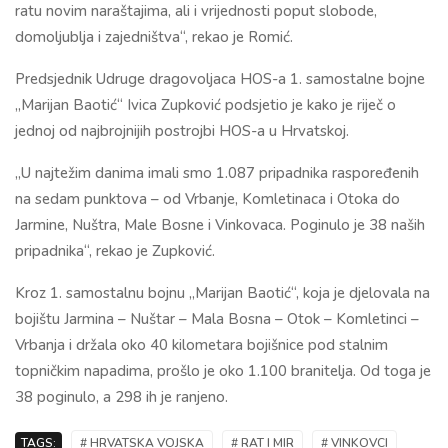
ratu novim naraštajima, ali i vrijednosti poput slobode,
domoljublja i zajedništva“, rekao je Romić.
Predsjednik Udruge dragovoljaca HOS-a 1. samostalne bojne
„Marijan Baotić“
Ivica Zupković
podsjetio je kako je riječ o
jednoj od najbrojnijih postrojbi HOS-a u Hrvatskoj.
„U najtežim danima imali smo 1.087 pripadnika raspoređenih
na sedam punktova – od Vrbanje, Komletinaca i Otoka do
Jarmine, Nuštra, Male Bosne i Vinkovaca. Poginulo je 38 naših
pripadnika“, rekao je Zupković.
Kroz 1. samostalnu bojnu „Marijan Baotić“, koja je djelovala na
bojištu Jarmina – Nuštar – Mala Bosna – Otok – Komletinci –
Vrbanja i držala oko 40 kilometara bojišnice pod stalnim
topničkim napadima, prošlo je oko 1.100 branitelja. Od toga je
38 poginulo, a 298 ih je ranjeno.
TAGS:
# HRVATSKA VOJSKA
# RAT I MIR
# VINKOVCI