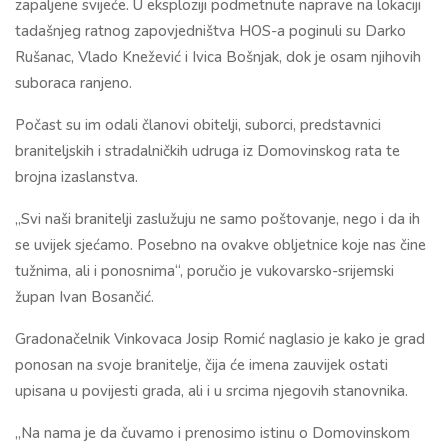
zapaljene svijeće. U eksploziji podmetnute naprave na lokaciji
tadašnjeg ratnog zapovjedništva HOS-a poginuli su
Darko
Rušanac
,
Vlado Knežević
i
Ivica Bošnjak
, dok je osam njihovih
suboraca ranjeno.
Počast su im odali članovi obitelji, suborci, predstavnici
braniteljskih i stradalničkih udruga iz Domovinskog rata te
brojna izaslanstva.
„Svi naši branitelji zaslužuju ne samo poštovanje, nego i da ih
se uvijek sjećamo. Posebno na ovakve obljetnice koje nas čine
tužnima, ali i ponosnima“, poručio je vukovarsko-srijemski
župan
Ivan Bosančić
.
Gradonačelnik Vinkovaca
Josip Romić
naglasio je kako je grad
ponosan na svoje branitelje, čija će imena zauvijek ostati
upisana u povijesti grada, ali i u srcima njegovih stanovnika.
„Na nama je da čuvamo i prenosimo istinu o Domovinskom