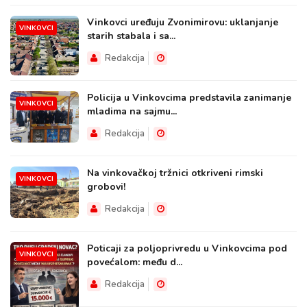
Vinkovci uređuju Zvonimirovu: uklanjanje
VINKOVCI
starih stabala i sa...
Redakcija
Policija u Vinkovcima predstavila zanimanje
VINKOVCI
mladima na sajmu...
Redakcija
Na vinkovačkoj tržnici otkriveni rimski
VINKOVCI
grobovi!
Redakcija
Poticaji za poljoprivredu u Vinkovcima pod
VINKOVCI
povećalom: među d...
Redakcija