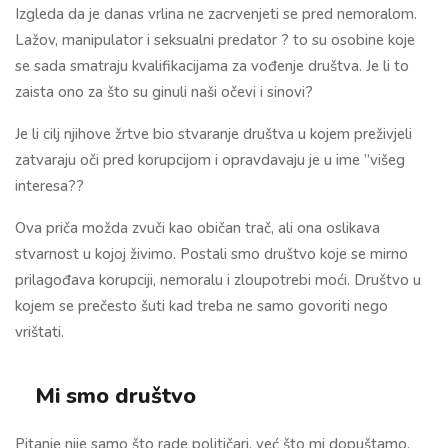
Izgleda da je danas vrlina ne zacrvenjeti se pred nemoralom.
Lažov, manipulator i seksualni predator ? to su osobine koje
se sada smatraju kvalifikacijama za vođenje društva. Je li to
zaista ono za što su ginuli naši očevi i sinovi?
Je li cilj njihove žrtve bio stvaranje društva u kojem preživjeli
zatvaraju oči pred korupcijom i opravdavaju je u ime ”višeg
interesa??
Ova priča možda zvuči kao običan trač, ali ona oslikava
stvarnost u kojoj živimo. Postali smo društvo koje se mirno
prilagođava korupciji, nemoralu i zloupotrebi moći. Društvo u
kojem se prečesto šuti kad treba ne samo govoriti nego
vrištati.
Mi smo društvo
Pitanje nije samo što rade političari, već što mi dopuštamo.