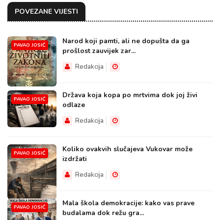
POVEZANE VIJESTI
Narod koji pamti, ali ne dopušta da ga
PAVAO JOSIĆ
prošlost zauvijek zar...
Redakcija
Država koja kopa po mrtvima dok joj živi
PAVAO JOSIĆ
odlaze
Redakcija
Koliko ovakvih slučajeva Vukovar može
PAVAO JOSIĆ
izdržati
Redakcija
Mala škola demokracije: kako vas prave
PAVAO JOSIĆ
budalama dok režu gra...