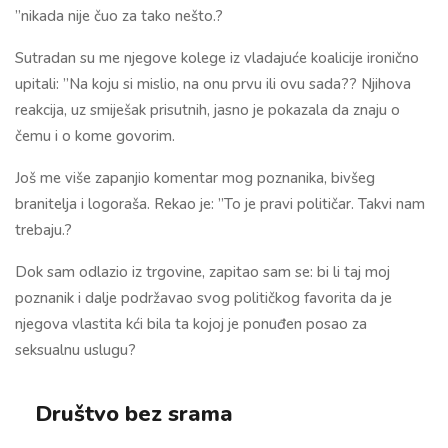
”nikada nije čuo za tako nešto.?
Sutradan su me njegove kolege iz vladajuće koalicije ironično
upitali: ”Na koju si mislio, na onu prvu ili ovu sada?? Njihova
reakcija, uz smiješak prisutnih, jasno je pokazala da znaju o
čemu i o kome govorim.
Još me više zapanjio komentar mog poznanika, bivšeg
branitelja i logoraša. Rekao je: ”To je pravi političar. Takvi nam
trebaju.?
Dok sam odlazio iz trgovine, zapitao sam se: bi li taj moj
poznanik i dalje podržavao svog političkog favorita da je
njegova vlastita kći bila ta kojoj je ponuđen posao za
seksualnu uslugu?
Društvo bez srama