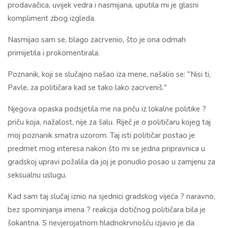
prodavačica, uvijek vedra i nasmijana, uputila mi je glasni
kompliment zbog izgleda.
Nasmijao sam se, blago zacrvenio, što je ona odmah
primijetila i prokomentirala.
Poznanik, koji se slučajno našao iza mene, našalio se: "Nisi ti,
Pavle, za političara kad se tako lako zacrveniš."
Njegova opaska podsjetila me na priču iz lokalne politike ?
priču koja, nažalost, nije za šalu. Riječ je o političaru kojeg taj
moj poznanik smatra uzorom. Taj isti političar postao je
predmet mog interesa nakon što mi se jedna pripravnica u
gradskoj upravi požalila da joj je ponudio posao u zamjenu za
seksualnu uslugu.
Kad sam taj slučaj iznio na sjednici gradskog vijeća ? naravno,
bez spominjanja imena ? reakcija dotičnog političara bila je
šokantna. S nevjerojatnom hladnokrvnošću izjavio je da